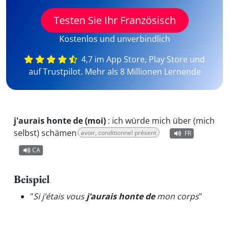
Testen Sie Ihr Französisch
Kostenlos und unverbindlich
4,7 im App Store, Play Store und
auf Trustpilot. Mehr als 8 Millionen Lernende
j'aurais honte de (moi)
:
ich würde mich über (mich
selbst) schämen
avoir, conditionnel présent
FR
CA
Beispiel
"
Si j’étais vous
j’aurais honte de
mon corps
"