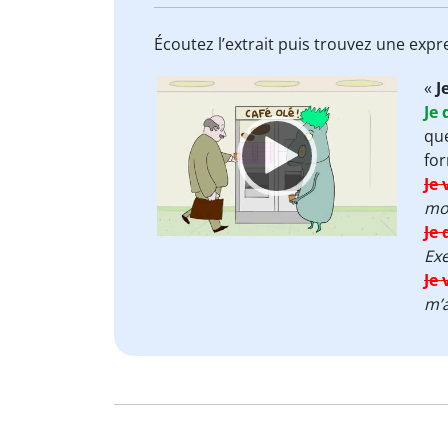
Écoutez l’extrait puis trouvez une ex
Video
«
J
Player
Je 
que
for
Je 
moi
Je 
Exe
Je 
m’