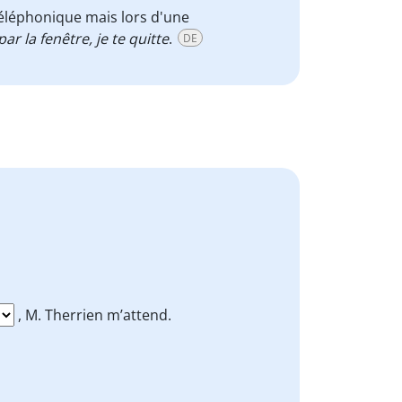
 téléphonique mais lors d'une
ar la fenêtre, je te quitte
.
DE
, M. Therrien m’attend.