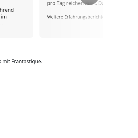
pro Tag reichen aus... Danke!
ährend
 im
Weitere Erfahrungsberichte.
..
s mit Frantastique.