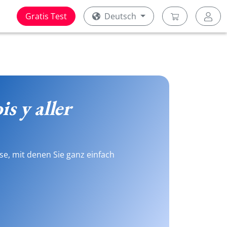
Gratis Test
Deutsch
is y aller
se, mit denen Sie ganz einfach