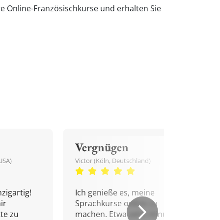
re Online-Französischkurse und erhalten Sie
Vergnügen
USA)
Victor (Köln, Deutschland)
zigartig!
Ich genieße es, meine
ir
Sprachkurse online zu
tte zu
machen. Etwa zehn Minuten