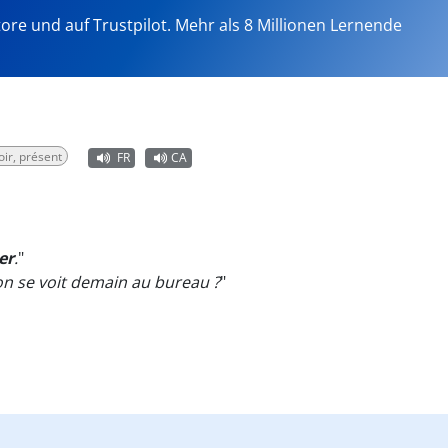
tore und auf Trustpilot. Mehr als 8 Millionen Lernende
oir, présent
FR
CA
ler
.
"
 on se voit demain au bureau ?
"