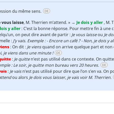
pression du même sens.
DE
e vous laisse
, M. Therrien m’attend. » →
Je dois y aller
, M. 
dois y aller
:
C’est la bonne réponse. Pour mettre fin à une
lqu’un, on peut dire avant de partir :
Je vous laisse
ou
Je doi
melle :
J’y vais
.
Exemple : - Encore un café ? - Non, je dois y al
viens
:
On dit :
Je viens
quand on arrive quelque part et non
, je viens dans une minute !
DE
quitte
:
Je quitte
n’est pas utilisé dans ce contexte. On quit
mple : Le soir, je quitte mon bureau vers 20 heures.
DE
vais
:
Je vais
n’est pas utilisé pour dire que l’on s’en va. On p
attend
ou alors
Je dois vous laisser, je vais voir M. Therrien.