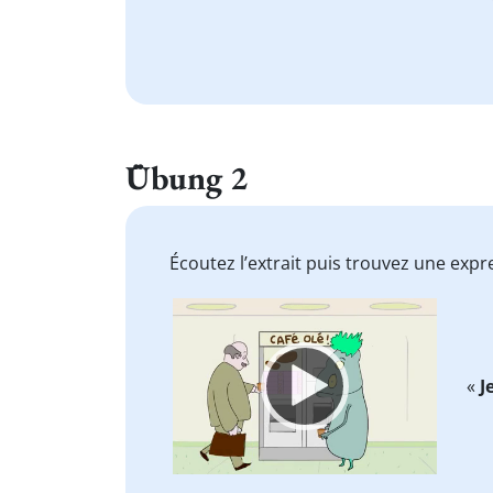
Übung 2
Écoutez l’extrait puis trouvez une ex
Video
Player
«
J