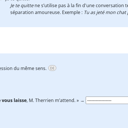
Je te quitte
ne s’utilise pas à la fin d'une conversation
séparation amoureuse. Exemple :
Tu as jeté mon chat p
pression du même sens.
DE
e vous laisse
, M. Therrien m’attend. » →