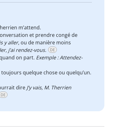
Therrien m’attend.
 conversation et prendre congé de
s y aller
, ou de manière moins
ler, j’ai rendez-vous.
DE
 quand on part.
Exemple : Attendez-
te toujours quelque chose ou quelqu’un.
ourrait dire
J’y vais, M. Therrien
DE