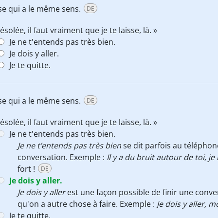
ase qui a le même sens.
DE
ésolée, il faut vraiment que je te laisse, là. »
Je ne t'entends pas très bien.
Je dois y aller.
Je te quitte.
ase qui a le même sens.
DE
ésolée, il faut vraiment que je te laisse, là. »
Je ne t'entends pas très bien.
Je ne t’entends pas très bien
se dit parfois au téléphon
conversation. Exemple :
Il y a du bruit autour de toi, j
fort !
DE
Je dois y aller.
Je dois y aller
est une façon possible de finir une conve
qu'on a autre chose à faire. Exemple :
Je dois y aller, 
Je te quitte.