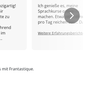
zigartig!
Ich genieße es, meine
ir
Sprachkurse online zu
tte zu
machen. Etwa zehn Minuten
pro Tag reichen aus... Danke!
ährend
 im
Weitere Erfahrungsberichte.
..
s mit Frantastique.