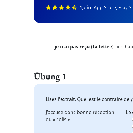
4,7 im App Store, Play S
je n'ai pas reçu (ta lettre)
:
ich hab
Übung 1
Lisez l'extrait. Quel est le contraire de
J’accuse donc bonne réception
Le 
du « colis ».