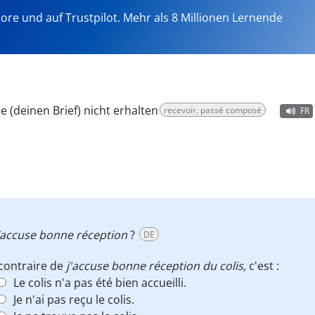
tore und auf Trustpilot. Mehr als 8 Millionen Lernende
e (deinen Brief) nicht erhalten
recevoir, passé composé
FR
j’accuse bonne réception
?
DE
contraire de
j'accuse bonne réception du colis,
c'est :
Le colis n'a pas été bien accueilli.
Je n'ai pas reçu le colis.