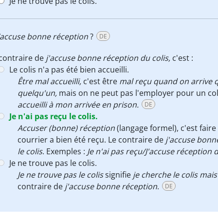
Je ne trouve pas le colis.
j’accuse bonne réception
?
DE
contraire de
j'accuse bonne réception du colis,
c'est :
Le colis n'a pas été bien accueilli.
Être mal accueilli,
c'est être
mal reçu quand on arrive 
quelqu'un,
mais on ne peut pas l'employer pour un col
accueilli à mon arrivée en prison.
DE
Je n'ai pas reçu le colis.
Accuser (bonne) réception
(langage formel), c'est fair
courrier a bien été reçu. Le contraire de
j'accuse bonne
le colis
. Exemples :
Je n'ai pas reçu/J'accuse réception d
Je ne trouve pas le colis.
Je ne trouve pas le colis
signifie
je cherche le colis mais 
contraire de
j'accuse bonne réception
.
DE