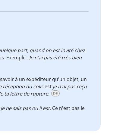
quelque part,
quand on est invité chez
is. Exemple :
Je n'ai pas été très bien
e savoir à un expéditeur qu'un objet, un
 réception du colis
est
je n'ai pas reçu
e ta lettre de rupture.
DE
je ne sais pas où il est.
Ce n'est pas le