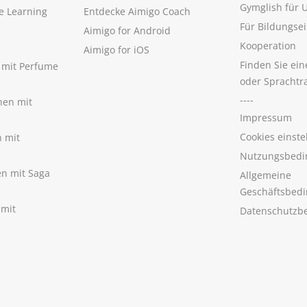
Gymglish für
e Learning
Entdecke Aimigo Coach
Für Bildungse
Aimigo for Android
Kooperation
Aimigo for iOS
Finden Sie ei
n mit Perfume
oder Sprachtr
----
nen mit
Impressum
Cookies einste
n mit
Nutzungsbedi
nen mit Saga
Allgemeine
Geschäftsbed
 mit
Datenschutzb