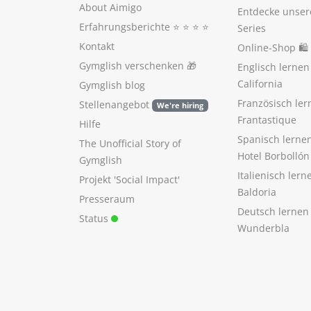
About Aimigo
Entdecke unser
Erfahrungsberichte
⭐️ ⭐️ ⭐️ ⭐️
Series
Kontakt
Online-Shop 🛍
Gymglish verschenken
🎁
Englisch lerne
California
Gymglish blog
Französisch ler
Stellenangebot
We're hiring
Frantastique
Hilfe
Spanisch lerne
The Unofficial Story of
Hotel Borbollón
Gymglish
Italienisch ler
Projekt 'Social Impact'
Baldoria
Presseraum
Deutsch lernen
Status
Wunderbla