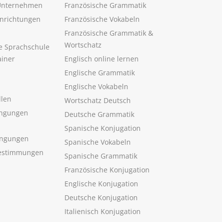
 Unternehmen
Französische Grammatik
inrichtungen
Französische Vokabeln
Französische Grammatik &
Wortschatz
ne Sprachschule
ainer
Englisch online lernen
Englische Grammatik
Englische Vokabeln
llen
Wortschatz Deutsch
ngungen
Deutsche Grammatik
Spanische Konjugation
ingungen
Spanische Vokabeln
estimmungen
Spanische Grammatik
Französische Konjugation
Englische Konjugation
Deutsche Konjugation
Italienisch Konjugation