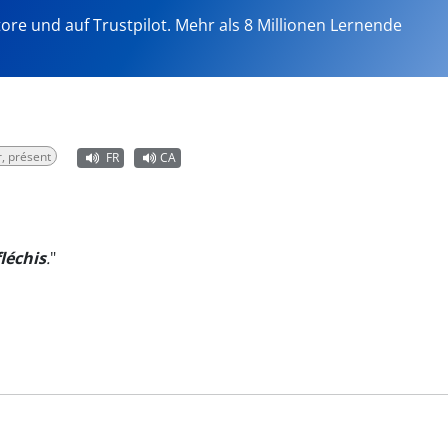
tore und auf Trustpilot. Mehr als 8 Millionen Lernende
r, présent
FR
CA
fléchis
.
"