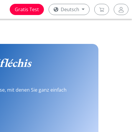
Gratis Test
Deutsch
fléchis
se, mit denen Sie ganz einfach