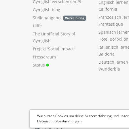
Gymglish verschenken
🎁
Englisch lerne
California
Gymglish blog
Französisch ler
Stellenangebot
We're hiring
Frantastique
Hilfe
Spanisch lerne
The Unofficial Story of
Hotel Borbollón
Gymglish
Italienisch ler
Projekt 'Social Impact'
Baldoria
Presseraum
Deutsch lernen
Status
Wunderbla
Wir nutzen Cookies um deine Nutzererfahrung und unser
Datenschutzbestimmungen
.
Deutsch