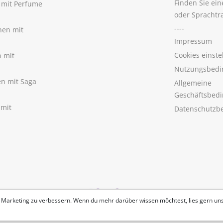
Finden Sie ei
n mit Perfume
oder Sprachtr
----
nen mit
Impressum
Cookies einste
n mit
Nutzungsbedi
nen mit Saga
Allgemeine
Geschäftsbed
 mit
Datenschutzb
 Marketing zu verbessern. Wenn du mehr darüber wissen möchtest, lies gern un