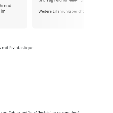
pro Tag reichen aus... Danke!
ährend
 im
Weitere Erfahrungsberichte.
..
s mit Frantastique.
 um Fehler bei 'Je réfléchis' zu vermeiden?