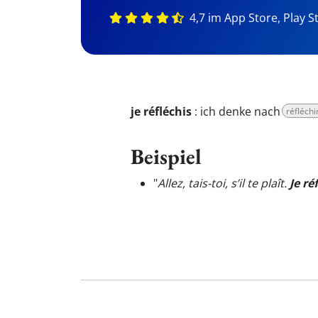
4,7 im App Store, Play S
je réfléchis
:
ich denke nach
réfléchi
Beispiel
"
Allez, tais-toi, s’il te plaît.
Je ré