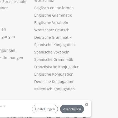
Wortschatz
ne Sprachschule
ainer
Englisch online lernen
Englische Grammatik
Englische Vokabeln
llen
Wortschatz Deutsch
ngungen
Deutsche Grammatik
Spanische Konjugation
ingungen
Spanische Vokabeln
estimmungen
Spanische Grammatik
Französische Konjugation
Englische Konjugation
Deutsche Konjugation
Italienisch Konjugation
sere
Einstellungen
Akzeptieren
©Aimigo 2026