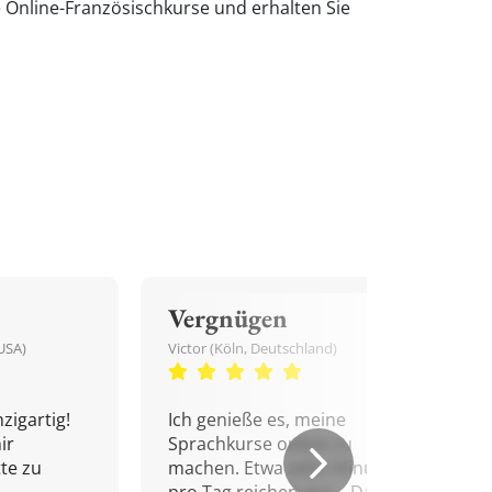
e Online-Französischkurse und erhalten Sie
Vergnügen
USA)
Victor (Köln, Deutschland)
zigartig!
Ich genieße es, meine
ir
Sprachkurse online zu
tte zu
machen. Etwa zehn Minuten