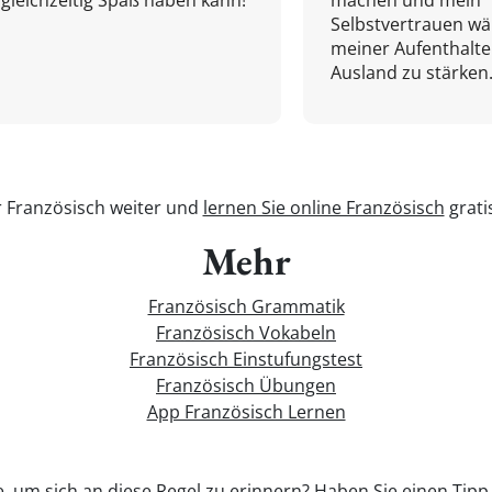
gleichzeitig Spaß haben kann!
machen und mein
Selbstvertrauen w
meiner Aufenthalte
Ausland zu stärken.
r Französisch weiter und
lernen Sie online Französisch
grati
Mehr
Französisch Grammatik
Französisch Vokabeln
Französisch Einstufungstest
Französisch Übungen
App Französisch Lernen
, um sich an diese Regel zu erinnern? Haben Sie einen Tipp,