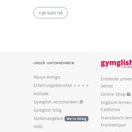
« je suis né
UNSER UNTERNEHMEN
About Aimigo
Entdecke unser
Erfahrungsberichte
⭐️ ⭐️ ⭐️ ⭐️
Series
Kontakt
Online-Shop 🛍
Gymglish verschenken
🎁
Englisch lerne
California
Gymglish blog
Französisch ler
Stellenangebot
We're hiring
Frantastique
Hilfe