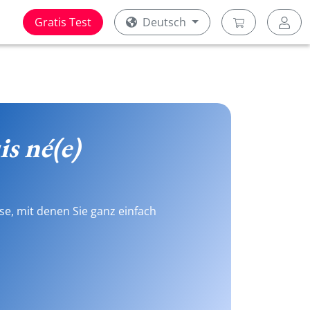
Gratis Test
Deutsch
is né(e)
se, mit denen Sie ganz einfach