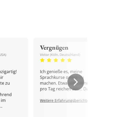
Vergnügen
USA)
Victor (Köln, Deutschland)
zigartig!
Ich genieße es, meine
ir
Sprachkurse online zu
tte zu
machen. Etwa zehn Minuten
pro Tag reichen aus... Danke!
ährend
 im
Weitere Erfahrungsberichte.
..