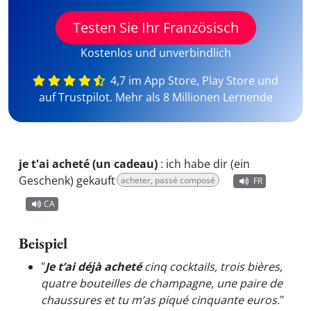
Testen Sie Ihr Französisch
Kostenlos und unverbindlich
4,7 im App Store, Play Store und
auf Trustpilot. Mehr als 8 Millionen Lernende
je t'ai acheté (un cadeau)
:
ich habe dir (ein
Geschenk) gekauft
acheter, passé composé
FR
CA
Beispiel
"
Je t’ai déjà acheté
cinq cocktails, trois bières,
quatre bouteilles de champagne, une paire de
chaussures et tu m’as piqué cinquante euros.
"