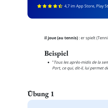
4,7 im App Store, Play S
il joue (au tennis)
:
er spielt (Tenni
Beispiel
"
Tous les après-midis de la se
Port, ce qui, dit-il, lui permet
Übung 1