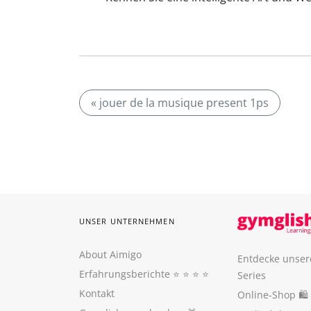
« jouer de la musique present 1ps
UNSER UNTERNEHMEN
About Aimigo
Entdecke unser
Erfahrungsberichte
⭐️ ⭐️ ⭐️ ⭐️
Series
Kontakt
Online-Shop 🛍