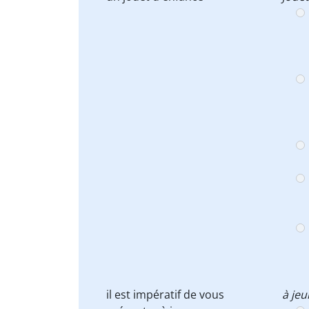
il est impératif de vous
à jeu