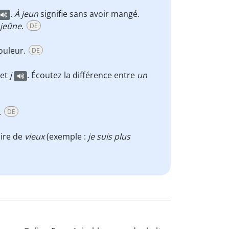
.
À jeun
signifie sans avoir mangé.
jeûne
.
DE
ouleur.
DE
et
j
. Écoutez la différence entre
un
.
DE
aire de
vieux
(exemple :
je suis plus