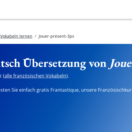
 Vokabeln lernen
Jouer-present-3ps
utsch Übersetzung von
Joue
 (
alle französischen Vokabeln
).
sten Sie einfach gratis Frantastique, unsere Französischkur