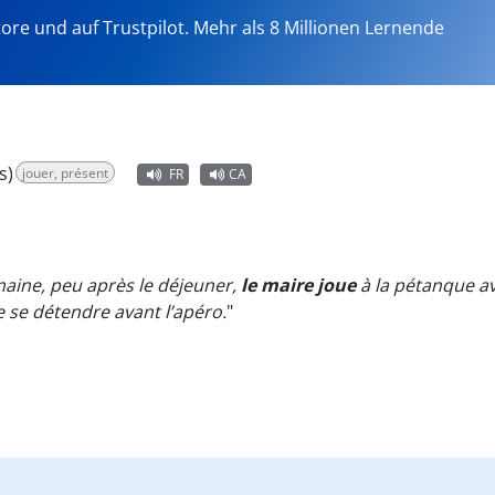
tore und auf Trustpilot. Mehr als 8 Millionen Lernende
s)
jouer, présent
FR
CA
maine, peu après le déjeuner,
le maire joue
à la pétanque av
 de se détendre avant l’apéro.
"