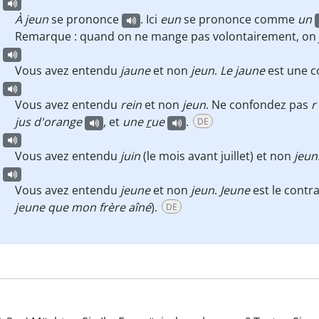
À jeun
se prononce
. Ici
eun
se prononce comme
un
Remarque : quand on ne mange pas volontairement, on
Vous avez entendu
jaune
et non
jeun
.
Le jaune
est une c
Vous avez entendu
rein
et non
jeun
. Ne confondez pas
r
j
us d'oran
g
e
, et
une
r
ue
.
DE
Vous avez entendu
juin
(le mois avant juillet) et non
jeun
Vous avez entendu
jeune
et non
jeun
.
Jeune
est le contr
jeune que mon frère aîné
).
DE