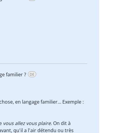
ge familier ?
DE
hose, en langage familier... Exemple :
de
vous allez vous plaire
. On dit à
vant, qu'il a l'air détendu ou très