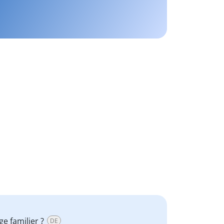
ge familier ?
DE