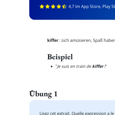
4,7 im App Store, Play S
kiffer
:
sich amüsieren, Spaß habe
Beispiel
"
Je suis en train de
kiffer
!
"
Übung 1
Lisez cet extrait. Quelle expression a 