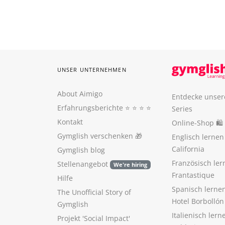
UNSER UNTERNEHMEN
About Aimigo
Entdecke unser
Erfahrungsberichte
⭐️ ⭐️ ⭐️ ⭐️
Series
Kontakt
Online-Shop 🛍
Gymglish verschenken
🎁
Englisch lerne
California
Gymglish blog
Französisch ler
Stellenangebot
We're hiring
Frantastique
Hilfe
Spanisch lerne
The Unofficial Story of
Hotel Borbollón
Gymglish
Italienisch ler
Projekt 'Social Impact'