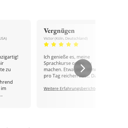
Vergnügen
USA)
Victor (Köln, Deutschland)
zigartig!
Ich genieße es, meine
ir
Sprachkurse online zu
tte zu
machen. Etwa zehn Minuten
pro Tag reichen aus... Danke!
ährend
 im
Weitere Erfahrungsberichte.
..