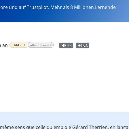
tore und auf Trustpilot. Mehr als 8 Millionen Lernende
n an
ARGOT
kiffer, présent
FR
CA
le même sens que celle qu'emploie Gérard Therrien, en langa