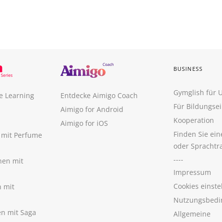
BUSINESS
Gymglish für
e Learning
Entdecke Aimigo Coach
Für Bildungse
Aimigo for Android
Kooperation
Aimigo for iOS
Finden Sie ei
n mit Perfume
oder Sprachtr
----
nen mit
Impressum
Cookies einste
n mit
Nutzungsbedi
nen mit Saga
Allgemeine