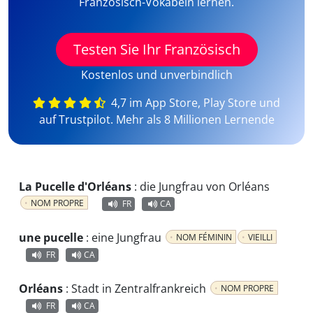
Französisch-Vokabeln lernen.
Testen Sie Ihr Französisch
Kostenlos und unverbindlich
4,7 im App Store, Play Store und
auf Trustpilot. Mehr als 8 Millionen Lernende
La Pucelle d'Orléans
:
die Jungfrau von Orléans
NOM PROPRE
FR
CA
une pucelle
:
eine Jungfrau
NOM FÉMININ
VIEILLI
FR
CA
Orléans
:
Stadt in Zentralfrankreich
NOM PROPRE
FR
CA