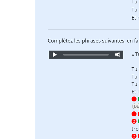
Tu 
Tu 
Et
Complétez les phrases suivantes, en fa
Audio
« T
Player
Tu 
Tu 
Tu 
Et
1
DE
1
2
tro
2