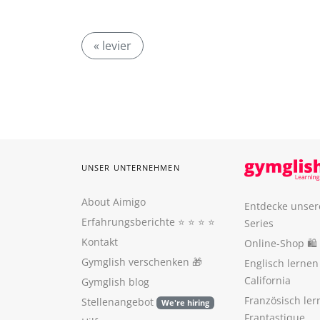
« levier
UNSER UNTERNEHMEN
About Aimigo
Entdecke unser
Erfahrungsberichte
⭐️ ⭐️ ⭐️ ⭐️
Series
Kontakt
Online-Shop 🛍
Gymglish verschenken
🎁
Englisch lerne
California
Gymglish blog
Französisch ler
Stellenangebot
We're hiring
Frantastique