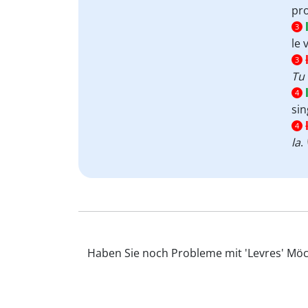
pr
l
3
le 
3
Tu 
4
sin
4
la
.
Haben Sie noch Probleme mit 'Levres' Möch