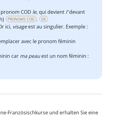
 le pronom COD
le,
qui devient
l’
devant
h)
.
PRONOMS COD
DE
r ici,
visage
est au singulier. Exemple :
remplacer avec le pronom féminin
éminin car
ma peau
est un nom féminin :
ine-Französischkurse und erhalten Sie eine