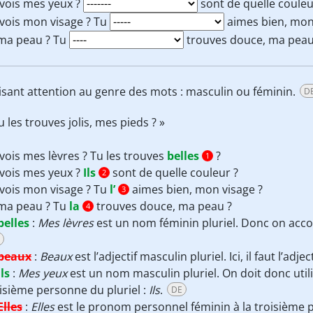
vois mes yeux ?
sont de quelle couleu
vois mon visage ? Tu
aimes bien, mon
 ma peau ? Tu
trouves douce, ma peau
isant attention au genre des mots : masculin ou féminin.
D
u les trouves jolis, mes pieds ? »
vois mes lèvres ? Tu les trouves
belles
?
1
vois mes yeux ?
Ils
sont de quelle couleur ?
2
vois mon visage ? Tu
l’
aimes bien, mon visage ?
3
 ma peau ? Tu
la
trouves douce, ma peau ?
4
belles
:
Mes lèvres
est un nom féminin pluriel. Donc on accord
beaux
:
Beaux
est l’adjectif masculin pluriel. Ici, il faut l’adje
Ils
:
Mes yeux
est un nom masculin pluriel. On doit donc util
isième personne du pluriel :
Ils
.
DE
Elles
:
Elles
est le pronom personnel féminin à la troisième per