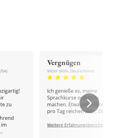
Vergnügen
USA)
Victor (Köln, Deutschland)
zigartig!
Ich genieße es, meine
ir
Sprachkurse online zu
tte zu
machen. Etwa zehn Minuten
pro Tag reichen aus... Danke!
ährend
 im
Weitere Erfahrungsberichte.
..