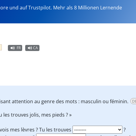
tore und auf Trustpilot. Mehr als 8 Millionen Lernende
FR
CA
isant attention au genre des mots : masculin ou féminin.
D
u les trouves jolis, mes pieds ? »
vois mes lèvres ? Tu les trouves
?