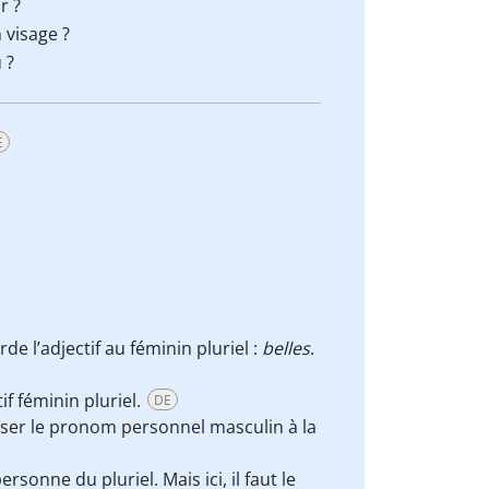
r ?
 visage ?
 ?
E
e l’adjectif au féminin pluriel :
belles
.
ctif féminin pluriel.
DE
iser le pronom personnel masculin à la
sonne du pluriel. Mais ici, il faut le