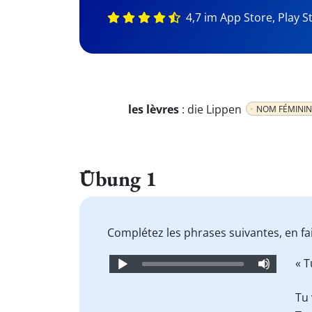
4,7 im App Store, Play S
les lèvres
:
die Lippen
NOM FÉMININ
Übung 1
Complétez les phrases suivantes, en fa
Audio
« T
Player
Tu 