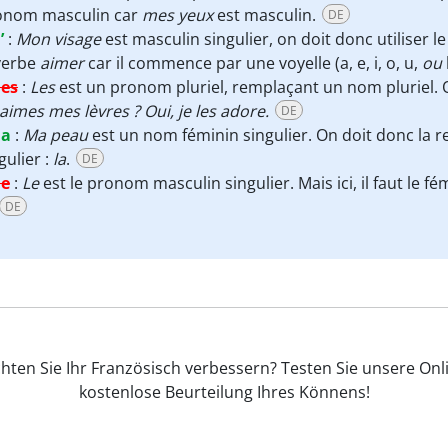
onom masculin car
mes yeux
est masculin.
DE
’
:
Mon visage
est masculin singulier, on doit donc utiliser
verbe
aimer
car il commence par une voyelle (a, e, i, o, u,
ou
les
:
Les
est un pronom pluriel, remplaçant un nom pluriel. O
aimes mes lèvres ? Oui, je les adore.
DE
la
:
Ma peau
est un nom féminin singulier. On doit donc la 
gulier :
la
.
DE
le
:
Le
est le pronom masculin singulier. Mais ici, il faut le f
DE
ten Sie Ihr Französisch verbessern? Testen Sie unsere Onl
kostenlose Beurteilung Ihres Könnens!