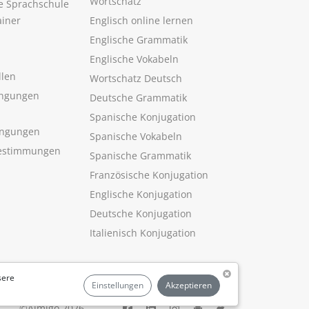
Wortschatz
ne Sprachschule
ainer
Englisch online lernen
Englische Grammatik
Englische Vokabeln
llen
Wortschatz Deutsch
ngungen
Deutsche Grammatik
Spanische Konjugation
ingungen
Spanische Vokabeln
estimmungen
Spanische Grammatik
Französische Konjugation
Englische Konjugation
Deutsche Konjugation
Italienisch Konjugation
sere
Einstellungen
Akzeptieren
©Aimigo 2026