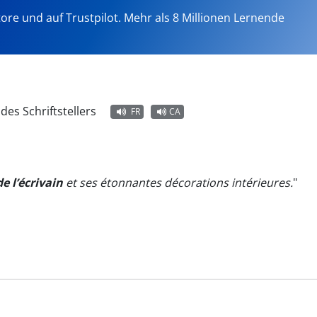
tore und auf Trustpilot. Mehr als 8 Millionen Lernende
des Schriftstellers
FR
CA
e l’écrivain
et ses étonnantes décorations intérieures.
"