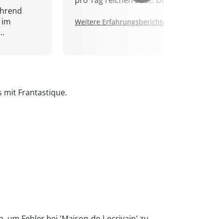
pro Tag reichen aus... Danke!
ährend
 im
Weitere Erfahrungsberichte.
..
s mit Frantastique.
, um Fehler bei 'Maison-de-l-ecrivain' zu