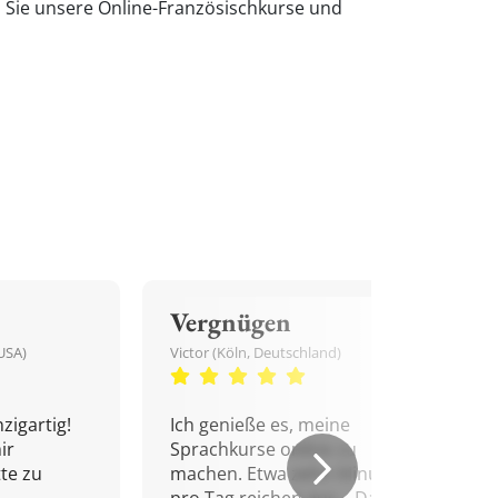
n Sie unsere Online-Französischkurse und
Vergnügen
USA)
Victor (Köln, Deutschland)
zigartig!
Ich genieße es, meine
ir
Sprachkurse online zu
tte zu
machen. Etwa zehn Minuten