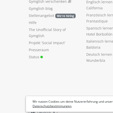
Gymglish verschenken
🎁
Englisch lerne
California
Gymglish blog
Französisch ler
Stellenangebot
We're hiring
Frantastique
Hilfe
Spanisch lerne
The Unofficial Story of
Hotel Borbollón
Gymglish
Italienisch ler
Projekt 'Social Impact'
Baldoria
Presseraum
Deutsch lernen
Status
Wunderbla
Wir nutzen Cookies um deine Nutzererfahrung und unser
Datenschutzbestimmungen
.
Deutsch