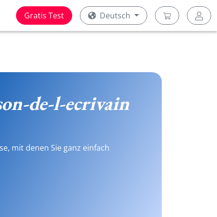
Gratis Test
Deutsch
on-de-l-ecrivain
se, mit denen Sie ganz einfach