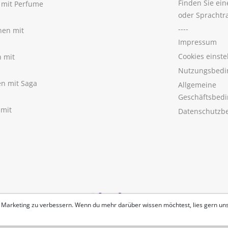
Finden Sie ei
n mit Perfume
oder Sprachtr
----
nen mit
Impressum
Cookies einste
n mit
Nutzungsbedi
nen mit Saga
Allgemeine
Geschäftsbed
 mit
Datenschutzb
 Marketing zu verbessern. Wenn du mehr darüber wissen möchtest, lies gern un