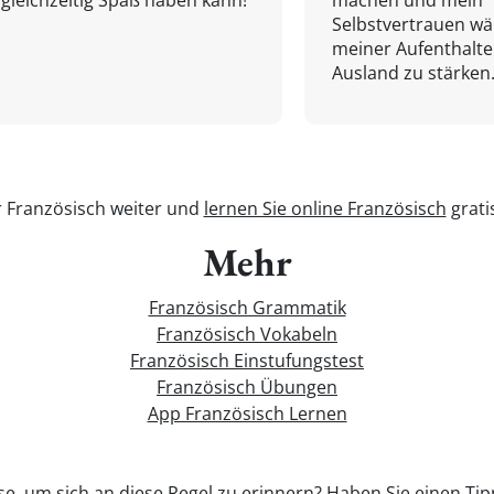
gleichzeitig Spaß haben kann!
machen und mein
Selbstvertrauen w
meiner Aufenthalte
Ausland zu stärken.
r Französisch weiter und
lernen Sie online Französisch
grati
Mehr
Französisch Grammatik
Französisch Vokabeln
Französisch Einstufungstest
Französisch Übungen
App Französisch Lernen
se, um sich an diese Regel zu erinnern? Haben Sie einen Tipp