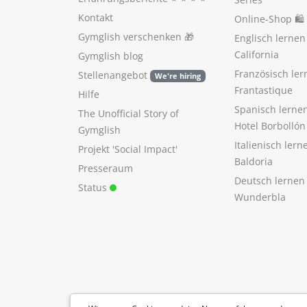
Kontakt
Online-Shop 🛍
Gymglish verschenken
🎁
Englisch lerne
California
Gymglish blog
Französisch ler
Stellenangebot
We're hiring
Frantastique
Hilfe
Spanisch lerne
The Unofficial Story of
Hotel Borbollón
Gymglish
Italienisch ler
Projekt 'Social Impact'
Baldoria
Presseraum
Deutsch lernen
Status
Wunderbla