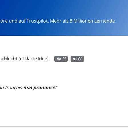
tore und auf Trustpilot. Mehr als 8 Millionen Lernende
 schlecht (erklärte Idee)
FR
CA
 du français
mal prononcé
.
"