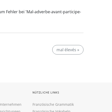
um Fehler bei 'Mal-adverbe-avant-participe-
mal élevés »
NÜTZLICHE LINKS
 Unternehmen
Französische Grammatik
inrichtungen
Französische Vokabeln