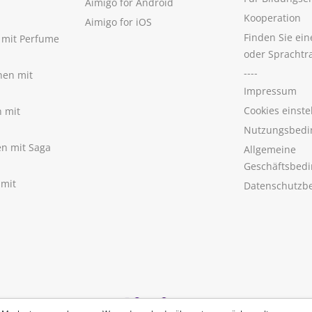
Aimigo for Android
Kooperation
Aimigo for iOS
Finden Sie ei
n mit Perfume
oder Sprachtr
----
nen mit
Impressum
Cookies einste
n mit
Nutzungsbedi
nen mit Saga
Allgemeine
Geschäftsbed
 mit
Datenschutzb