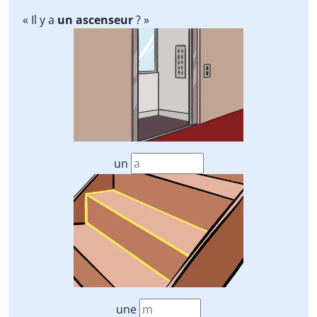
« Il y a
un ascenseur
? »
un
une