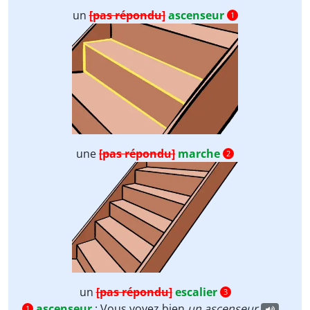
un
[pas répondu]
ascenseur
1
une
[pas répondu]
marche
2
un
[pas répondu]
escalier
3
ascenseur
:
Vous voyez bien
un
ascenseur
.
1