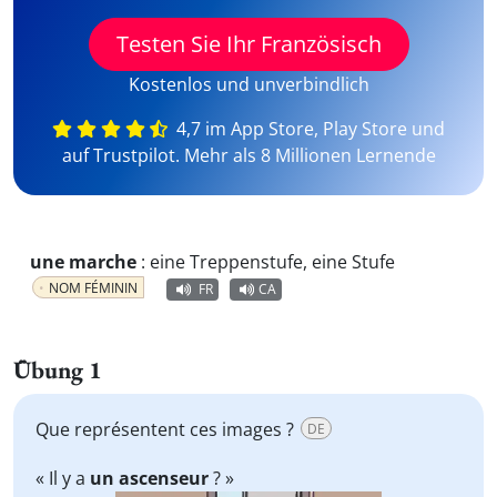
Testen Sie Ihr Französisch
Kostenlos und unverbindlich
4,7 im App Store, Play Store und
auf Trustpilot. Mehr als 8 Millionen Lernende
une marche
:
eine Treppenstufe, eine Stufe
NOM FÉMININ
FR
CA
Übung 1
Que représentent ces images ?
DE
« Il y a
un ascenseur
? »