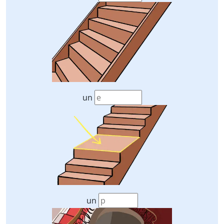
un
un