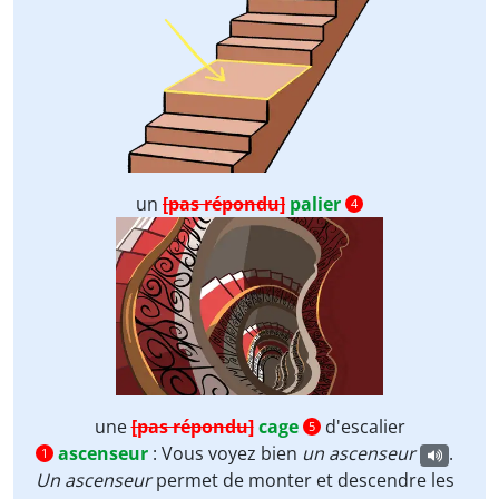
un
[pas répondu]
palier
4
une
[pas répondu]
cage
d'escalier
5
ascenseur
:
Vous voyez bien
un
ascenseur
.
1
Un ascenseur
permet de monter et descendre les