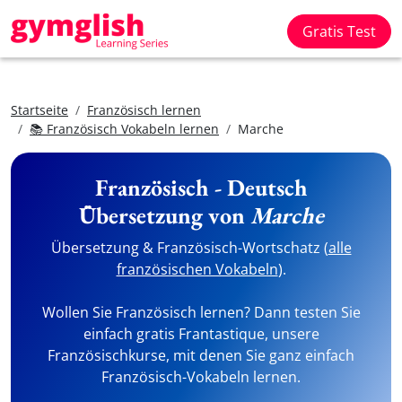
Gratis Test
Startseite
Französisch lernen
📚 Französisch Vokabeln lernen
Marche
Französisch - Deutsch
Übersetzung von
Marche
Übersetzung & Französisch-Wortschatz (
alle
französischen Vokabeln
).
Wollen Sie Französisch lernen? Dann testen Sie
einfach gratis Frantastique, unsere
Französischkurse, mit denen Sie ganz einfach
Französisch-Vokabeln lernen.