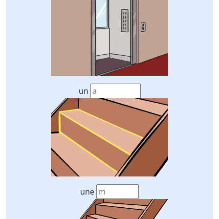
un
une