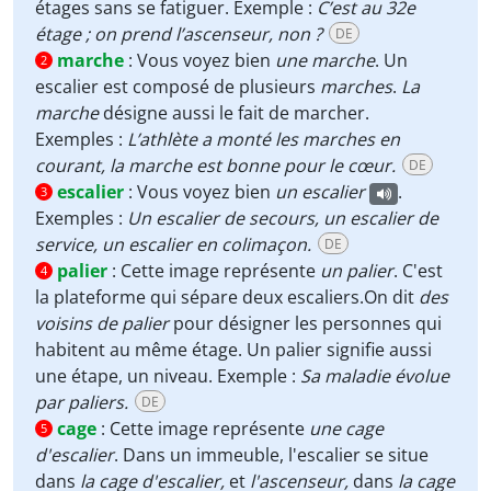
étages sans se fatiguer. Exemple :
C’est au 32e
étage ; on prend l’ascenseur, non ?
DE
marche
:
Vous voyez bien
une
marche
. Un
2
escalier est composé de plusieurs
marches
.
La
marche
désigne aussi le fait de marcher.
Exemples :
L’athlète a monté les marches en
courant, la marche est bonne pour le cœur.
DE
escalier
:
Vous voyez bien
un escalier
.
3
Exemples :
Un escalier de secours, un escalier de
service, un escalier en colimaçon.
DE
palier
:
Cette image représente
un palier
. C'est
4
la plateforme qui sépare deux escaliers.On dit
des
voisins de palier
pour désigner les personnes qui
habitent au même étage. Un palier signifie aussi
une étape, un niveau. Exemple :
Sa maladie évolue
par paliers.
DE
cage
:
Cette image représente
une
cage
5
d'escalier
. Dans un immeuble, l'escalier se situe
dans
la cage d'escalier,
et
l'ascenseur,
dans
la cage