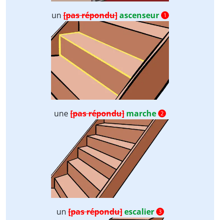
un
[pas répondu]
ascenseur
1
une
[pas répondu]
marche
2
un
[pas répondu]
escalier
3