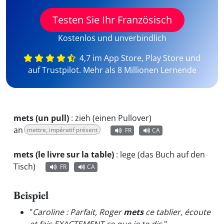
Testen Sie Ihr Französisch
Kostenlos und unverbindlich
4,7 im App Store, Play Store und
auf Trustpilot. Mehr als 8 Millionen Lernende
mets (un pull)
:
zieh (einen Pullover)
an
mettre, impératif présent
FR
CA
mets (le livre sur la table)
:
lege (das Buch auf den
Tisch)
FR
CA
Beispiel
"
Caroline : Parfait, Roger
mets
ce tablier, écoute