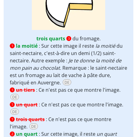
trois quarts
du fromage.
3
la moitié
:
Sur cette image il reste
la moitié
du
1
saint-nectaire, c'est-à-dire un demi (1/2) saint-
nectaire. Autre exemple :
Je te donne la moité de
mon pain au chocolat.
Remarque : le saint-nectaire
est un fromage au lait de vache à pâte dure,
fabriqué en Auvergne.
DE
un tiers
:
Ce n'est pas ce que montre l'image.
1
DE
un quart
:
Ce n'est pas ce que montre l'image.
1
DE
trois quarts
:
Ce n'est pas ce que montre
1
l'image.
DE
un quart
:
Sur cette image, il reste
un quart
2