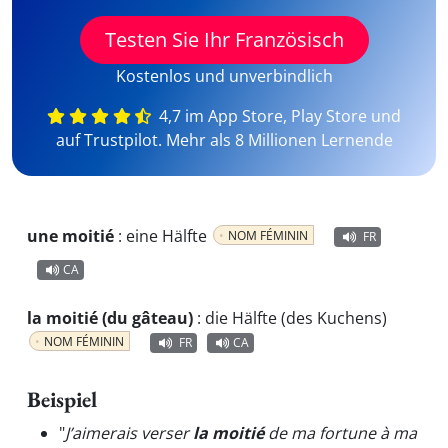
Testen Sie Ihr Französisch
Kostenlos und unverbindlich
4,7 im App Store, Play Store und
auf Trustpilot. Mehr als 8 Millionen Lernende
une moitié
:
eine Hälfte
NOM FÉMININ
FR
CA
la moitié (du gâteau)
:
die Hälfte (des Kuchens)
NOM FÉMININ
FR
CA
Beispiel
"
J’aimerais verser
la moitié
de ma fortune à ma