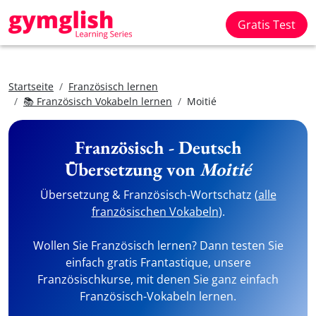
Gratis Test
Startseite
Französisch lernen
📚 Französisch Vokabeln lernen
Moitié
Französisch - Deutsch
Übersetzung von
Moitié
Übersetzung & Französisch-Wortschatz (
alle
französischen Vokabeln
).
Wollen Sie Französisch lernen? Dann testen Sie
einfach gratis Frantastique, unsere
Französischkurse, mit denen Sie ganz einfach
Französisch-Vokabeln lernen.