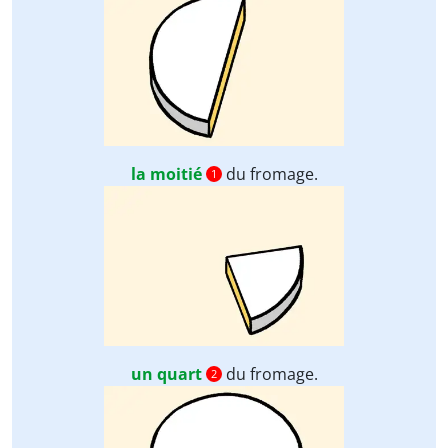
la moitié
du fromage.
1
un quart
du fromage.
2