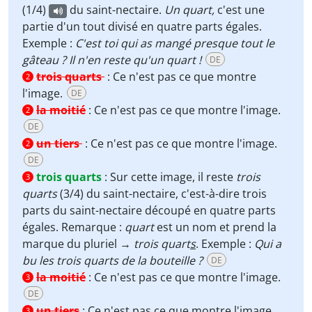
(1/4)
du saint-nectaire.
Un quart,
c'est une
partie d'un tout divisé en quatre parts égales.
Exemple :
C'est toi qui as mangé presque tout le
gâteau ? Il n'en reste qu'un quart !
DE
trois quarts
:
Ce n'est pas ce que montre
2
l'image.
DE
la moitié
:
Ce n'est pas ce que montre l'image.
2
DE
un tiers
:
Ce n'est pas ce que montre l'image.
2
DE
trois quarts
:
Sur cette image, il reste
trois
3
quarts
(3/4)
du saint-nectaire, c'est-à-dire trois
parts du saint-nectaire découpé en quatre parts
égales. Remarque :
quart
est un nom et prend la
marque du pluriel →
trois quart
s
. Exemple :
Qui a
bu les trois quarts de la bouteille ?
DE
la moitié
:
Ce n'est pas ce que montre l'image.
3
DE
un tiers
:
Ce n'est pas ce que montre l'image.
3