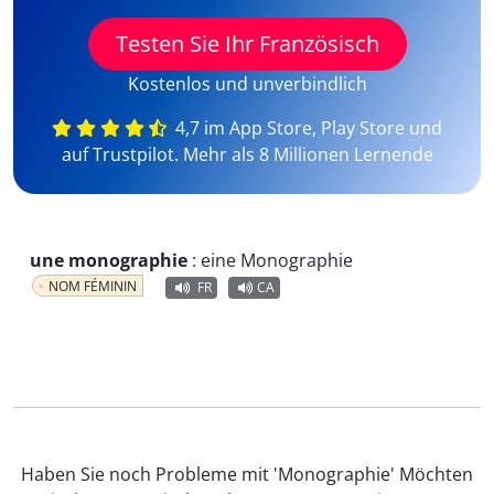
Testen Sie Ihr Französisch
Kostenlos und unverbindlich
4,7 im App Store, Play Store und
auf Trustpilot. Mehr als 8 Millionen Lernende
une monographie
:
eine Monographie
NOM FÉMININ
FR
CA
Haben Sie noch Probleme mit 'Monographie' Möchten