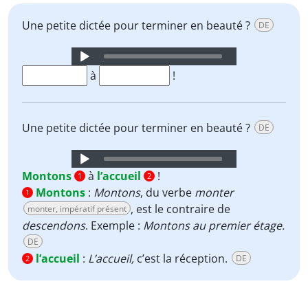
Une petite dictée pour terminer en beauté ?
DE
Audio
Player
à
!
Une petite dictée pour terminer en beauté ?
DE
Audio
Player
Montons
à
l’accueil
!
1
2
Montons
:
Montons
, du verbe
monter
1
, est le contraire de
monter, impératif présent
descendons
. Exemple :
Montons au premier étage.
DE
l’accueil
:
L’accueil,
c’est la réception.
DE
2