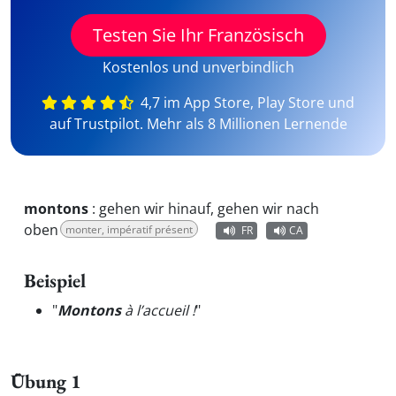
Testen Sie Ihr Französisch
Kostenlos und unverbindlich
4,7 im App Store, Play Store und
auf Trustpilot. Mehr als 8 Millionen Lernende
montons
:
gehen wir hinauf, gehen wir nach
oben
monter, impératif présent
FR
CA
Beispiel
"
Montons
à l’accueil !
"
Übung 1