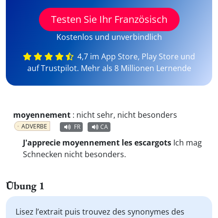
Testen Sie Ihr Französisch
Kostenlos und unverbindlich
4,7 im App Store, Play Store und
auf Trustpilot. Mehr als 8 Millionen Lernende
moyennement
:
nicht sehr, nicht besonders
ADVERBE
FR
CA
J'apprecie moyennement les escargots
Ich mag
Schnecken nicht besonders.
Übung 1
Lisez l’extrait puis trouvez des synonymes des