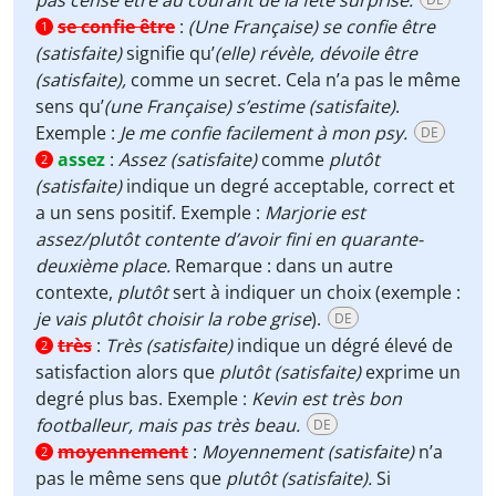
pas censé être au courant de la fête surprise.
se confie être
:
(Une Française) se confie être
1
(satisfaite)
signifie qu’
(elle) révèle, dévoile être
(satisfaite),
comme un secret. Cela n’a pas le même
sens qu’
(une Française)
s’estime (satisfaite)
.
Exemple :
Je me confie facilement à mon psy.
DE
assez
:
Assez (satisfaite)
comme
plutôt
2
(satisfaite)
indique un degré acceptable, correct et
a un sens positif. Exemple :
Marjorie est
assez/plutôt contente d’avoir fini en quarante-
deuxième place.
Remarque : dans un autre
contexte,
plutôt
sert à indiquer un choix (exemple :
je vais plutôt choisir la robe grise
).
DE
très
:
Très
(satisfaite)
indique un dégré élevé de
2
satisfaction alors que
plutôt (satisfaite)
exprime un
degré plus bas. Exemple :
Kevin est très bon
footballeur, mais pas très beau.
DE
moyennement
:
Moyennement
(satisfaite)
n’a
2
pas le même sens que
plutôt (satisfaite).
Si