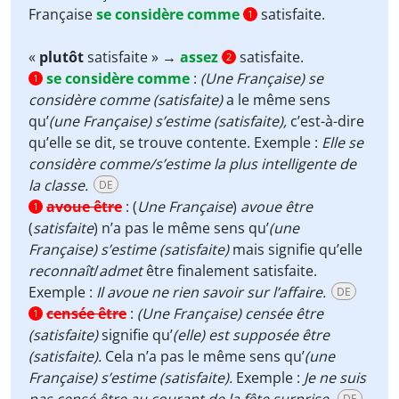
Française
se considère comme
satisfaite.
1
«
plutôt
satisfaite » →
assez
satisfaite.
2
se considère comme
:
(Une Française) se
1
considère comme (satisfaite)
a le même sens
qu’
(une Française)
s’estime (satisfaite),
c’est-à-dire
qu’elle se dit, se trouve contente. Exemple :
Elle se
considère comme/s’estime la plus intelligente de
la classe.
DE
avoue être
:
(
Une Française
)
avoue être
1
(
satisfaite
)
n’a pas le même sens qu’
(une
Française)
s’estime (satisfaite)
mais signifie qu’elle
reconnaît
/
admet
être finalement satisfaite.
Exemple :
Il avoue ne rien savoir sur l’affaire.
DE
censée être
:
(Une Française) censée être
1
(satisfaite)
signifie qu’
(elle) est supposée
être
(satisfaite).
Cela n’a pas le même sens qu’
(une
Française)
s’estime (satisfaite).
Exemple :
Je ne suis
DE