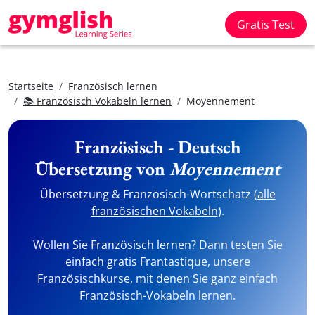
Gratis Test
Startseite
Französisch lernen
📚 Französisch Vokabeln lernen
Moyennement
Französisch - Deutsch
Übersetzung von
Moyennement
Übersetzung & Französisch-Wortschatz (
alle
französischen Vokabeln
).
Wollen Sie Französisch lernen? Dann testen Sie
einfach gratis Frantastique, unsere
Französischkurse, mit denen Sie ganz einfach
Französisch-Vokabeln lernen.