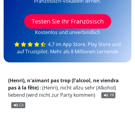
Französisch-Vokabeln lernen.
Testen Sie Ihr Französisch
Kostenlos und unverbindlich
4,7 im App Store, Play Store und
auf Trustpilot. Mehr als 8 Millionen Lernende
(Henri), n'aimant pas trop (l'alcool, ne viendra
pas à la fête)
:
(Henri), nicht allzu sehr (Alkohol)
liebend (wird nicht zur Party kommen)
FR
CA