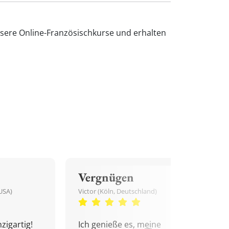
nsere Online-Französischkurse und erhalten
Vergnügen
USA)
Victor (Köln, Deutschland)
zigartig!
Ich genieße es, meine