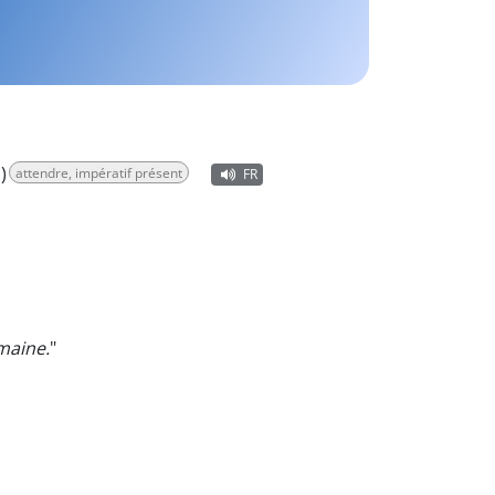
)
attendre, impératif présent
FR
maine.
"