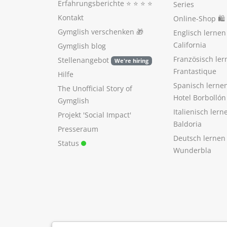
Erfahrungsberichte
⭐️ ⭐️ ⭐️ ⭐️
Series
Kontakt
Online-Shop 🛍
Gymglish verschenken
🎁
Englisch lerne
California
Gymglish blog
Französisch ler
Stellenangebot
We're hiring
Frantastique
Hilfe
Spanisch lerne
The Unofficial Story of
Hotel Borbollón
Gymglish
Italienisch ler
Projekt 'Social Impact'
Baldoria
Presseraum
Deutsch lernen
Status
Wunderbla