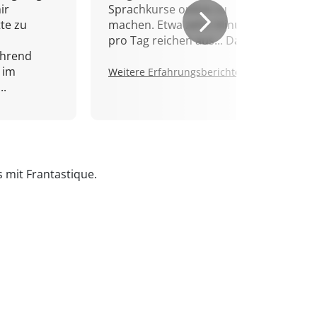
ir
Sprachkurse online zu
tte zu
machen. Etwa zehn Minuten
pro Tag reichen aus... Danke!
ährend
 im
Weitere Erfahrungsberichte.
..
s mit Frantastique.