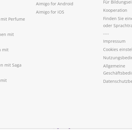
Für Bildungse
Aimigo for Android
Kooperation
Aimigo for iOS
Finden Sie ei
n mit Perfume
oder Sprachtr
----
nen mit
Impressum
Cookies einste
n mit
Nutzungsbedi
nen mit Saga
Allgemeine
Geschäftsbed
 mit
Datenschutzb