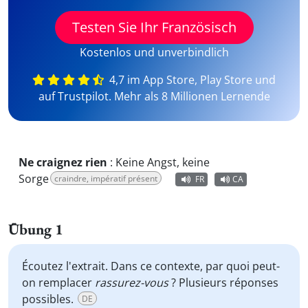
Testen Sie Ihr Französisch
Kostenlos und unverbindlich
4,7 im App Store, Play Store und
auf Trustpilot. Mehr als 8 Millionen Lernende
Ne craignez rien
:
Keine Angst, keine
Sorge
craindre, impératif présent
FR
CA
Übung 1
Écoutez l'extrait. Dans ce contexte, par quoi peut-
on remplacer
rassurez-vous
? Plusieurs réponses
possibles.
DE