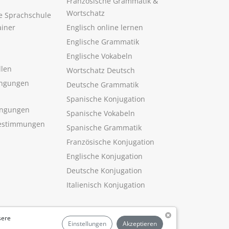
Französische Grammatik &
Wortschatz
ne Sprachschule
ainer
Englisch online lernen
Englische Grammatik
Englische Vokabeln
llen
Wortschatz Deutsch
ngungen
Deutsche Grammatik
Spanische Konjugation
ingungen
Spanische Vokabeln
estimmungen
Spanische Grammatik
Französische Konjugation
Englische Konjugation
Deutsche Konjugation
Italienisch Konjugation
sere
Einstellungen
Akzeptieren