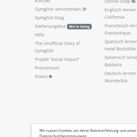
Kontakt
Online-Shop 🛍
Gymglish verschenken
🎁
Englisch lerne
California
Gymglish blog
Französisch ler
Stellenangebot
We're hiring
Frantastique
Hilfe
Spanisch lerne
The Unofficial Story of
Hotel Borbollón
Gymglish
Italienisch ler
Projekt 'Social Impact'
Baldoria
Presseraum
Deutsch lernen
Status
Wunderbla
Wir nutzen Cookies um deine Nutzererfahrung und unser
Datenschutzbestimmungen
.