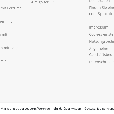
Kooperation
Aimigo for iOS
Finden Sie ei
n mit Perfume
oder Sprachtr
----
nen mit
Impressum
Cookies einste
n mit
Nutzungsbedi
nen mit Saga
Allgemeine
Geschäftsbed
 mit
Datenschutzb
 Marketing zu verbessern. Wenn du mehr darüber wissen möchtest, lies gern un