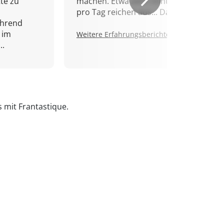
tte zu
machen. Etwa zehn Minuten
pro Tag reichen aus... Danke!
ährend
 im
Weitere Erfahrungsberichte.
..
s mit Frantastique.