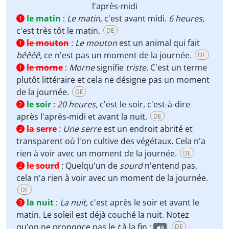
l'après-midi
le matin
:
Le matin,
c'est avant midi.
6 heures,
1
c'est très tôt le matin.
DE
le mouton
:
Le mouton
est un animal qui fait
1
bêêêê,
ce n'est pas un moment de la journée.
DE
le morne
:
Morne
signifie
triste
. C'est un terme
1
plutôt littéraire et cela ne désigne pas un moment
de la journée.
DE
le soir
:
20 heures,
c'est le soir, c'est-à-dire
2
après l'après-midi et avant la nuit.
DE
la serre
:
Une serre
est un endroit abrité et
2
transparent où l'on cultive des végétaux. Cela n'a
rien à voir avec un moment de la journée.
DE
le sourd
:
Quelqu'un de
sourd
n'entend pas,
2
cela n'a rien à voir avec un moment de la journée.
DE
la nuit
:
La nuit,
c'est après le soir et avant le
3
matin. Le soleil est déjà couché la nuit. Notez
qu'on ne prononce pas le
t
à la fin :
.
DE