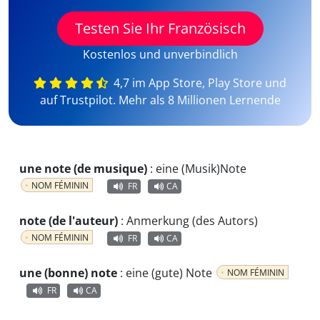
Testen Sie Ihr Französisch
Kostenlos und unverbindlich
4,7 im App Store, Play Store und
auf Trustpilot. Mehr als 8 Millionen Lernende
une note (de musique)
:
eine (Musik)Note
NOM FÉMININ
FR
CA
note (de l'auteur)
:
Anmerkung (des Autors)
NOM FÉMININ
FR
CA
une (bonne) note
:
eine (gute) Note
NOM FÉMININ
FR
CA