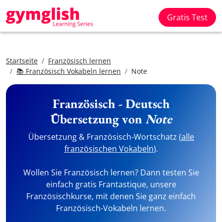
Gratis Test
Startseite
Französisch lernen
📚 Französisch Vokabeln lernen
Note
Französisch - Deutsch
Übersetzung von
Note
Übersetzung & Französisch-Wortschatz (
alle
französischen Vokabeln
).
Wollen Sie Französisch lernen? Dann testen Sie
einfach gratis Frantastique, unsere
Französischkurse, mit denen Sie ganz einfach
Französisch-Vokabeln lernen.