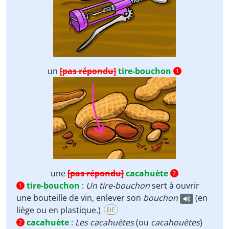
un
[pas répondu]
tire-bouchon
1
une
[pas répondu]
cacahuète
2
tire-bouchon
:
Un tire-bouchon
sert à ouvrir
1
une bouteille de vin, enlever son
bouchon
(en
liège ou en plastique.)
DE
cacahuète
:
Les cacahuètes
(ou
cacahouètes
)
2