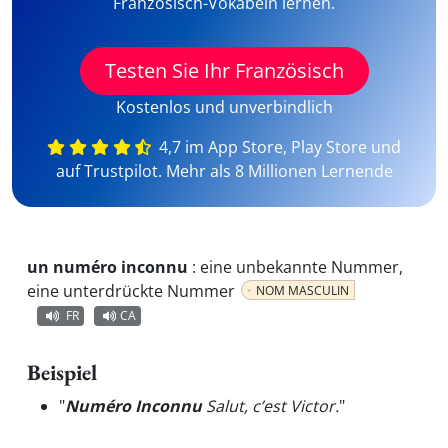
Französisch-Vokabeln lernen.
Testen Sie Ihr Französisch
Kostenlos und unverbindlich
4,7 im App Store, Play Store und
auf Trustpilot. Mehr als 8 Millionen Lernende
un numéro inconnu
:
eine unbekannte Nummer,
eine unterdrückte Nummer
NOM MASCULIN
FR
CA
Beispiel
"
Numéro Inconnu
Salut, c’est Victor.
"