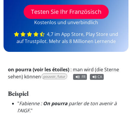
Testen Sie Ihr Französisch
Kostenlos und unverbindlich
4,7 im App Store, Play Store und
auf Trustpilot. Mehr als 8 Millionen Lernende
on pourra (voir les étoiles)
:
man wird (die Sterne
sehen) können
pouvoir, futur
FR
CA
Beispiel
"
Fabienne :
On pourra
parler de ton avenir à
l’AIGF.
"