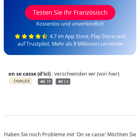
Testen Sie Ihr Französisch
Kostenlos und unverbindlich
4,7 im App Store, Play Store und
auf Trustpilot. Mehr als 8 Millionen Lernende
on se casse (d'ici)
:
verschwinden wir (von hier)
FAMILIER
FR
CA
Haben Sie noch Probleme mit 'On se casse' Möchten Sie