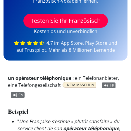
Französisch-Vokabeln lernen.
Testen Sie Ihr Französisch
Kostenlos und unverbindlich
4,7 im App Store, Play Store und
auf Trustpilot. Mehr als 8 Millionen Lernende
un opérateur téléphonique
:
ein Telefonanbieter,
eine Telefongesellschaft
NOM MASCULIN
FR
CA
Beispiel
"
Une Française s’estime « plutôt satisfaite » du
service client de son
opérateur téléphonique
,