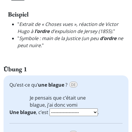
Beispiel
"
Extrait de « Choses vues », réaction de Victor
Hugo à
l’ordre
d’expulsion de Jersey (1855).
"
"
Symbole : main de la Justice (un peu
d’ordre
ne
peut nuire.
"
Übung 1
Qu’est-ce qu’
une blague
?
DE
Je pensais que c’était
une
blague
, j’ai donc vomi
Une blague
, c’est
.