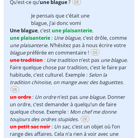
Qu’est-ce qu’
une blague
?
DE
Je pensais que c’était
une
blague
, j’ai donc vomi
Une blague
, c’est
une plaisanterie
.
une plaisanterie
:
Une blague,
c’est drôle, comme
une plaisanterie
. N’hésitez pas à nous écrire votre
blague
préférée en commentaire !
DE
une tradition
:
Une tradition
n’est pas
une blague
.
Faire quelque chose par tradition, c’est le faire par
habitude, c’est culturel. Exemple :
Selon la
tradition chinoise, on mange avec des baguettes.
DE
un ordre
:
Un ordre
n’est pas
une blague
. Donner
un ordre, c’est demander à quelqu’un de faire
quelque chose. Exemple :
Mon chef me donne
toujours des ordres stupides.
DE
un petit sac noir
:
Un sac,
c’est un objet où l’on
range des affaires. Cela n’a rien à voir avec une