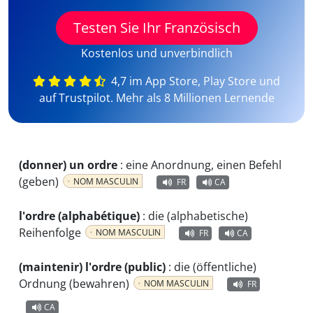
Testen Sie Ihr Französisch
Kostenlos und unverbindlich
4,7 im App Store, Play Store und
auf Trustpilot. Mehr als 8 Millionen Lernende
(donner) un ordre
:
eine Anordnung, einen Befehl
(geben)
NOM MASCULIN
FR
CA
l'ordre (alphabétique)
:
die (alphabetische)
Reihenfolge
NOM MASCULIN
FR
CA
(maintenir) l'ordre (public)
:
die (öffentliche)
Ordnung (bewahren)
NOM MASCULIN
FR
CA