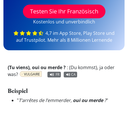
Testen Sie Ihr Französisch
Kostenlos und unverbindlich
4,7 im App Store, Play Store und
auf Trustpilot. Mehr als 8 Millionen Lernende
(Tu viens), oui ou merde ?
:
(Du kommst), ja oder
was?
VULGAIRE
FR
CA
Beispiel
"
T’arrêtes de l’emmerder,
oui ou merde
?
"