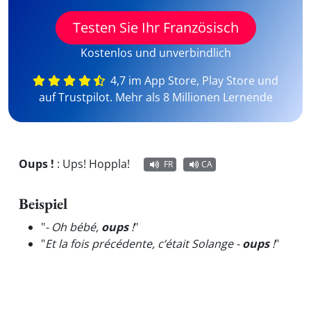
Testen Sie Ihr Französisch
Kostenlos und unverbindlich
4,7 im App Store, Play Store und
auf Trustpilot. Mehr als 8 Millionen Lernende
Oups !
:
Ups! Hoppla!
FR
CA
Beispiel
"
- Oh bébé,
oups
!
"
"
Et la fois précédente, c’était Solange -
oups
!
"