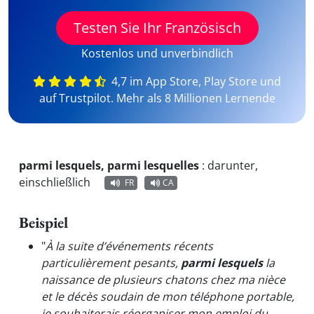
Testen Sie Ihr Französisch
Kostenlos und unverbindlich
4,7 im App Store, Play Store und
auf Trustpilot. Mehr als 8 Millionen Lernende
parmi lesquels, parmi lesquelles
:
darunter,
einschließlich
FR
CA
Beispiel
"
À la suite d’événements récents
particulièrement pesants,
parmi lesquels
la
naissance de plusieurs chatons chez ma nièce
et le décès soudain de mon téléphone portable,
je souhaiterais réorganiser mon emploi du