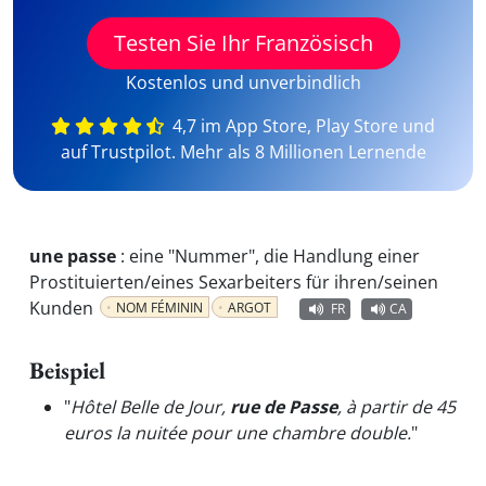
Testen Sie Ihr Französisch
Kostenlos und unverbindlich
4,7 im App Store, Play Store und
auf Trustpilot. Mehr als 8 Millionen Lernende
une passe
:
eine "Nummer", die Handlung einer
Prostituierten/eines Sexarbeiters für ihren/seinen
Kunden
NOM FÉMININ
ARGOT
FR
CA
Beispiel
"
Hôtel Belle de Jour,
rue de Passe
, à partir de 45
euros la nuitée pour une chambre double.
"