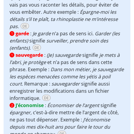
vais pas vous raconter les détails, pour éviter de
vous embêter. Autre exemple :
Épargne-moi les
détails s’il te plaît, ta rhinoplastie ne m’intéresse
pas.
DE
garde
:
Je garde
n’a pas de sens ici.
Garder (les
1
enfants)
signifie
surveiller, prendre soin des
(enfants)
.
DE
sauvegarde
:
(Je) sauvegarde
signifie
je mets à
1
l’abri, je protège
et n’a pas de sens dans cette
phrase. Exemple :
Dans mon métier, je sauvegarde
les espèces menacées comme les yétis à poil
court.
Remarque :
sauvegarder
signifie aussi
enregistrer les modifications dans un fichier
informatique.
DE
J’économise
:
Économiser de l’argent
signifie
2
épargner,
c’est-à-dire mettre de l’argent de côté,
ne pas tout dépenser. Exemple :
J’économise
depuis mes dix-huit ans pour faire le tour du
DE