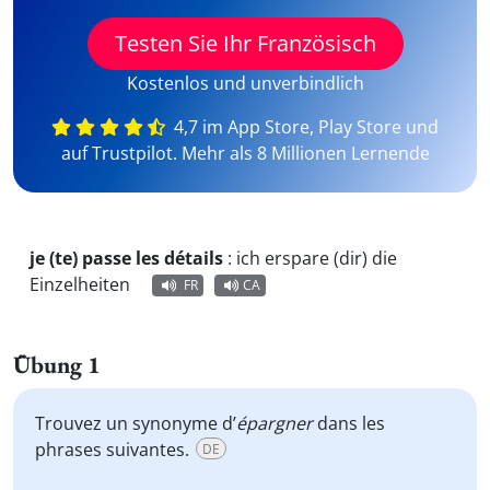
Testen Sie Ihr Französisch
Kostenlos und unverbindlich
4,7 im App Store, Play Store und
auf Trustpilot. Mehr als 8 Millionen Lernende
je (te) passe les détails
:
ich erspare (dir) die
Einzelheiten
FR
CA
Übung 1
Trouvez un synonyme d’
épargner
dans les
phrases suivantes.
DE