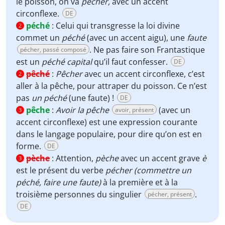
le poisson, on va
pêcher,
avec un accent
circonflexe.
DE
péché
:
Celui qui transgresse la loi divine
2
commet un
péché
(avec un accent aigu), une
faute
. Ne pas faire son Frantastique
pécher, passé composé
est un
péché capital
qu’il faut confesser.
DE
pêché
:
Pêcher
avec un accent circonflexe, c’est
2
aller à la pêche, pour attraper du poisson. Ce n’est
pas
un péché
(une faute) !
DE
pêche
:
Avoir la pêche
(avec un
avoir, présent
3
accent circonflexe) est une expression courante
dans le langage populaire, pour dire qu’on est en
forme.
DE
pèche
:
Attention,
pèche
avec un accent grave
è
3
est le présent du verbe
pécher (commettre un
péché, faire une faute)
à la première et à la
troisième personnes du singulier
.
pécher, présent
DE