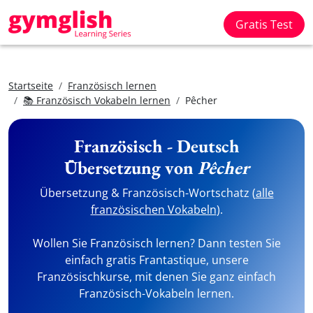
Gratis Test
Startseite
Französisch lernen
📚 Französisch Vokabeln lernen
Pêcher
Französisch - Deutsch
Übersetzung von
Pêcher
Übersetzung & Französisch-Wortschatz (
alle
französischen Vokabeln
).
Wollen Sie Französisch lernen? Dann testen Sie
einfach gratis Frantastique, unsere
Französischkurse, mit denen Sie ganz einfach
Französisch-Vokabeln lernen.