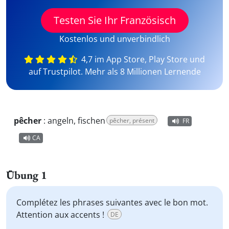
Testen Sie Ihr Französisch
Kostenlos und unverbindlich
4,7 im App Store, Play Store und
auf Trustpilot. Mehr als 8 Millionen Lernende
pêcher
:
angeln, fischen
pêcher, présent
FR
CA
Übung 1
Complétez les phrases suivantes avec le bon mot.
Attention aux accents !
DE