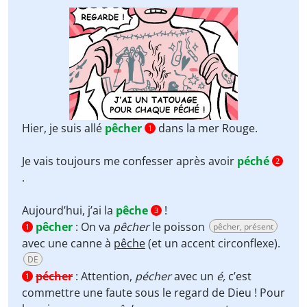
Hier, je suis allé
pêcher
dans la mer Rouge.
1
Je vais toujours me confesser après avoir
péché
2
.
Aujourd’hui, j’ai la
pêche
!
3
pêcher
:
On va
pêcher
le poisson
pêcher, présent
1
avec une canne à
pêche
(et un accent circonflexe).
DE
pécher
:
Attention,
pécher
avec un
é,
c’est
1
commettre une faute sous le regard de Dieu ! Pour