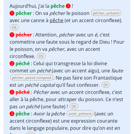
Aujourd’hui, j’ai la
pêche
!
3
pêcher
:
On va
pêcher
le poisson
pêcher, présent
1
avec une canne à
pêche
(et un accent circonflexe).
DE
pécher
:
Attention,
pécher
avec un
é,
c’est
1
commettre une faute sous le regard de Dieu ! Pour
le poisson, on va
pêcher,
avec un accent
circonflexe.
DE
péché
:
Celui qui transgresse la loi divine
2
commet un
péché
(avec un accent aigu), une
faute
. Ne pas faire son Frantastique
pécher, passé composé
est un
péché capital
qu’il faut confesser.
DE
pêché
:
Pêcher
avec un accent circonflexe, c’est
2
aller à la pêche, pour attraper du poisson. Ce n’est
pas
un péché
(une faute) !
DE
pêche
:
Avoir la pêche
(avec un
avoir, présent
3
accent circonflexe) est une expression courante
dans le langage populaire, pour dire qu’on est en