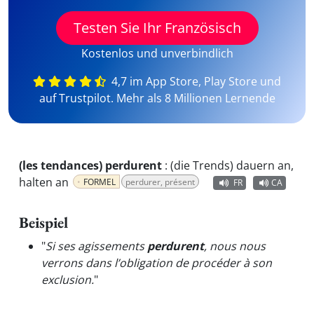
Testen Sie Ihr Französisch
Kostenlos und unverbindlich
4,7 im App Store, Play Store und
auf Trustpilot. Mehr als 8 Millionen Lernende
(les tendances) perdurent
:
(die Trends) dauern an,
halten an
FORMEL
perdurer, présent
FR
CA
Beispiel
"
Si ses agissements
perdurent
, nous nous
verrons dans l’obligation de procéder à son
exclusion.
"