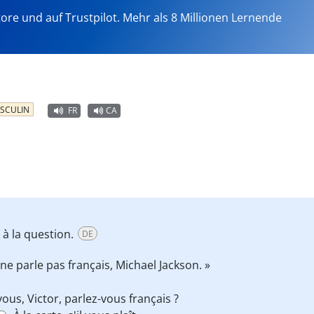
tore und auf Trustpilot. Mehr als 8 Millionen Lernende
SCULIN
FR
CA
 à la question.
DE
l ne parle pas français, Michael Jackson. »
vous, Victor, parlez-vous français ?