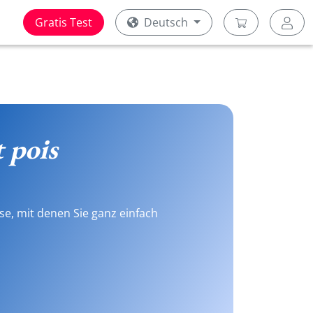
Gratis Test
Deutsch
t pois
se, mit denen Sie ganz einfach