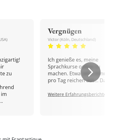
Vergnügen
USA)
Victor (Köln, Deutschland)
zigartig!
Ich genieße es, meine
ir
Sprachkurse online zu
tte zu
machen. Etwa zehn Minuten
pro Tag reichen aus... Danke!
ährend
 im
Weitere Erfahrungsberichte.
..
s mit Frantastique.