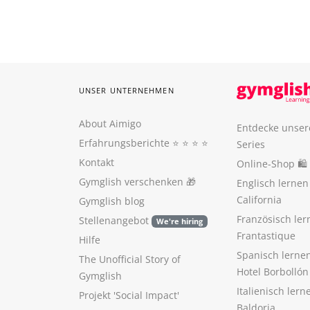
UNSER UNTERNEHMEN
About Aimigo
Entdecke unser
Erfahrungsberichte
⭐️ ⭐️ ⭐️ ⭐️
Series
Kontakt
Online-Shop 🛍
Gymglish verschenken
🎁
Englisch lerne
California
Gymglish blog
Französisch ler
Stellenangebot
We're hiring
Frantastique
Hilfe
Spanisch lerne
The Unofficial Story of
Hotel Borbollón
Gymglish
Italienisch ler
Projekt 'Social Impact'
Baldoria