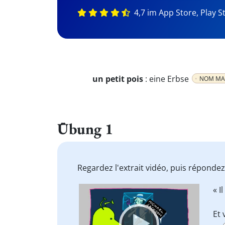
4,7 im App Store, Play S
un petit pois
:
eine Erbse
NOM MA
Übung 1
Regardez l'extrait vidéo, puis répondez
Video
« I
Player
Et 