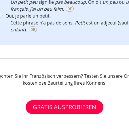
Un petit peu
signifie
pas beaucoup
. On dit
un peu
ou
u
français
,
j’ai un peu faim
.
DE
Oui, je parle un petit.
Cette phrase n’a pas de sens.
Petit
est un adjectif (sau
enfant
).
DE
öchten Sie Ihr Französisch verbessern? Testen Sie unsere On
kostenlose Beurteilung Ihres Könnens!
GRATIS AUSPROBIEREN