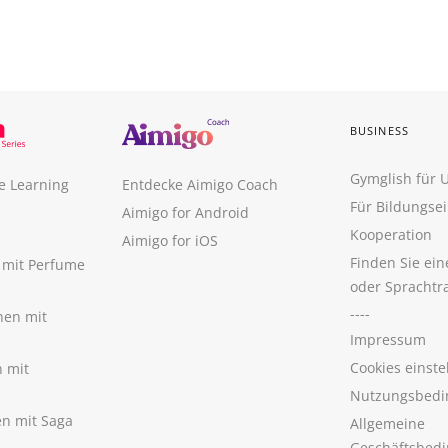
BUSINESS
Gymglish für
e Learning
Entdecke Aimigo Coach
Für Bildungse
Aimigo for Android
Kooperation
Aimigo for iOS
Finden Sie ei
n mit Perfume
oder Sprachtr
----
nen mit
Impressum
Cookies einste
n mit
Nutzungsbedi
nen mit Saga
Allgemeine
Geschäftsbed