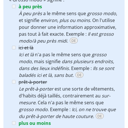
à peu près
À peu près
a le même sens que
grosso modo
,
et signifie
environ, plus ou moins
. On l'utilise
pour donner une information approximative,
pas tout à fait exacte. Exemple :
Il est grosso
modo/à peu près midi.
DE
ici et là
Ici et là
n'a pas le même sens que
grosso
modo
, mais signifie
dans plusieurs endroits,
dans des lieux indéfinis.
Exemple :
Ils se sont
baladés ici et là, sans but.
DE
prêt-à-porter
Le prêt-à-porter
est une sorte de vêtements,
d'habits déjà taillés, contrairement au
sur-
mesure
. Cela n'a pas le même sens que
grosso modo
. Exemple :
Ici, on ne trouve que
du prêt-à-porter de haute couture.
DE
plus ou moins