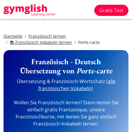
Gratis Test
Startseite
Französisch lernen
📚 Französisch Vokabeln lernen
Porte-carte
Französisch - Deutsch
Übersetzung von
Porte-carte
Übersetzung & Französisch-Wortschatz (
alle
französischen Vokabeln
).
Wollen Sie Französisch lernen? Dann testen Sie
einfach gratis Frantastique, unsere
Französischkurse, mit denen Sie ganz einfach
Französisch-Vokabeln lernen.