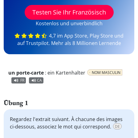
Testen Sie Ihr Französisch
Kostenlos und unverbindlich
4,7 im App Store, Play Store und
auf Trustpilot. Mehr als 8 Millionen Lernende
un porte-carte
:
ein Kartenhalter
NOM MASCULIN
FR
CA
Übung 1
Regardez l'extrait suivant. À chacune des images
ci-dessous, associez le mot qui correspond.
DE