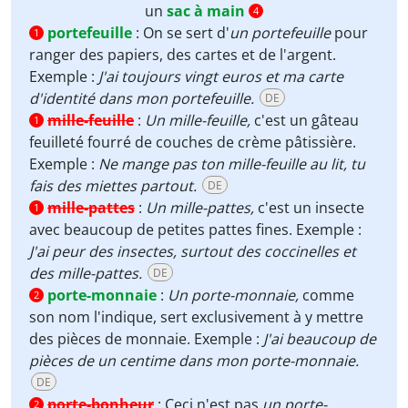
un
sac à main
4
portefeuille
:
On se sert d'
un portefeuille
pour
1
ranger des papiers, des cartes et de l'argent.
Exemple :
J'ai toujours vingt euros et ma carte
d'identité dans mon portefeuille.
DE
mille-feuille
:
Un mille-feuille,
c'est un gâteau
1
feuilleté fourré de couches de crème pâtissière.
Exemple :
Ne mange pas ton mille-feuille au lit, tu
fais des miettes partout.
DE
mille-pattes
:
Un mille-pattes,
c'est un insecte
1
avec beaucoup de petites pattes fines. Exemple :
J'ai peur des insectes, surtout des coccinelles et
des mille-pattes.
DE
porte-monnaie
:
Un porte-monnaie,
comme
2
son nom l'indique, sert exclusivement à y mettre
des pièces de monnaie. Exemple :
J'ai beaucoup de
pièces de un centime dans mon porte-monnaie.
DE
porte-bonheur
:
Ceci n'est pas
un porte-
2