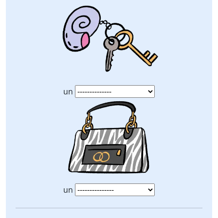
un
un