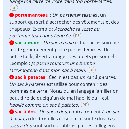
Range ma carte de visite dans ton porte-cartes.
DE
portemanteau
:
Un portemanteau
est un
3
support qui sert à accrocher des vêtements et des
chapeaux. Exemple :
Accroche ta veste au
portemanteau dans l'entrée.
DE
sac à main
:
Un
sac à main
est un accessoire de
4
mode généralement porté par les femmes. De
petite taille, il sert à ranger des objets personnels.
Exemple :
Je garde toujours une bombe
lacrymogène dans mon sac à main.
DE
sac à patates
:
Ceci n'est pas
un sac à patates.
4
Un sac à patates
est utilisé pour contenir des
pommes de terre. Notez qu'en langage familier on
peut dire de quelqu'un de mal habillé qu'il est
habillé comme un sac à patates.
DE
sac à dos
:
Un sac à dos,
contrairement à
un sac
4
à main,
a des bretelles et se porte sur le dos.
Les
sacs à dos
sont surtout utilisés par les collégiens