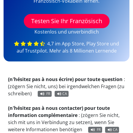
Französisch-Vokabeln lernen.
Testen Sie Ihr Französisch
Kostenlos und unverbindlich
4,7 im App Store, Play Store und
auf Trustpilot. Mehr als 8 Millionen Lernende
(n'hésitez pas à nous écrire) pour toute question
:
(zögern Sie nicht, uns) bei irgendwelchen Fragen (zu
schreiben)
FR
CA
(n'hésitez pas à nous contacter) pour toute
information complémentaire
:
(zögern Sie nicht,
sich mit uns in Verbindung zu setzen), wenn Sie
weitere Informationen benötigen
FR
CA