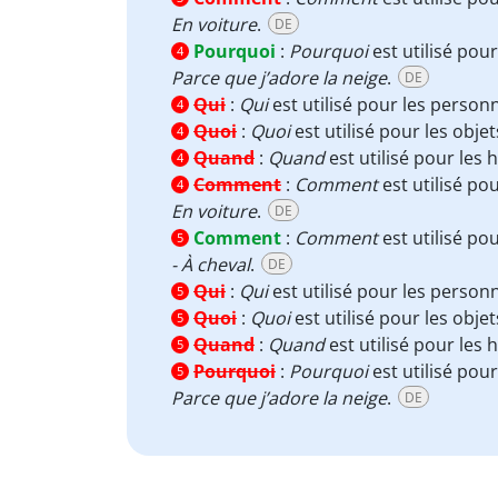
En voiture
.
DE
Pourquoi
:
Pourquoi
est utilisé pour
4
Parce que j’adore la neige
.
DE
Qui
:
Qui
est utilisé pour les person
4
Quoi
:
Quoi
est utilisé pour les obje
4
Quand
:
Quand
est utilisé pour les 
4
Comment
:
Comment
est utilisé po
4
En voiture
.
DE
Comment
:
Comment
est utilisé po
5
- À cheval
.
DE
Qui
:
Qui
est utilisé pour les person
5
Quoi
:
Quoi
est utilisé pour les obje
5
Quand
:
Quand
est utilisé pour les 
5
Pourquoi
:
Pourquoi
est utilisé pour
5
Parce que j’adore la neige
.
DE