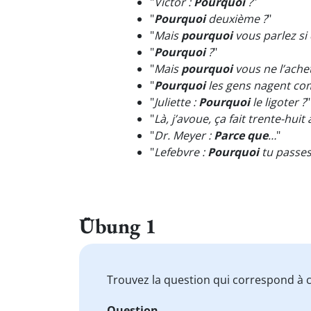
"
Victor :
Pourquoi
?
"
"
Pourquoi
deuxième ?
"
"
Mais
pourquoi
vous parlez si
"
Pourquoi
?
"
"
Mais
pourquoi
vous ne l’achet
"
Pourquoi
les gens nagent co
"
Juliette :
Pourquoi
le ligoter ?
"
"
Là, j’avoue, ça fait trente-hui
"
Dr. Meyer :
Parce que
…
"
"
Lefebvre :
Pourquoi
tu passes 
Übung 1
Trouvez la question qui correspond à c
Question