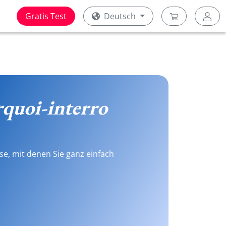
Gratis Test
Deutsch
quoi-interro
se, mit denen Sie ganz einfach