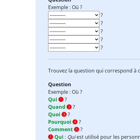
Exemple : Où ?
?
?
?
?
?
Trouvez la question qui correspond à c
Question
Exemple : Où ?
Qui
?
1
Quand
?
2
Quoi
?
3
Pourquoi
?
4
Comment
?
5
Qui
:
Qui
est utilisé pour les person
1