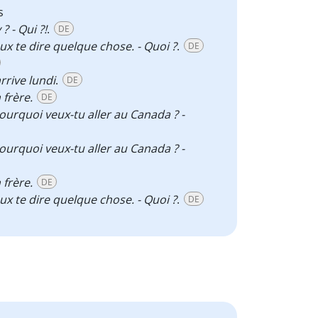
s
? - Qui ?!
.
DE
eux te dire quelque chose. - Quoi ?
.
DE
arrive lundi
.
DE
 frère.
DE
Pourquoi veux-tu aller au Canada ? -
Pourquoi veux-tu aller au Canada ? -
 frère.
DE
eux te dire quelque chose. - Quoi ?
.
DE