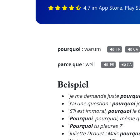
4,7 im App Store, Play S
pourquoi
:
warum
FR
CA
parce que
:
weil
FR
CA
Beispiel
"
Je me demande juste
pourqu
"
J’ai une question :
pourquoi
je
"
S’il est immoral,
pourquoi
le f
"
Pourquoi
, pourquoi, même qua
"
Pourquoi
tu pleures ?
"
"
Juliette Drouet : Mais
pourquo