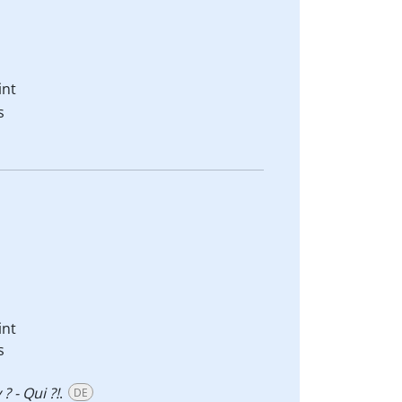
int
s
int
s
? - Qui ?!
.
DE