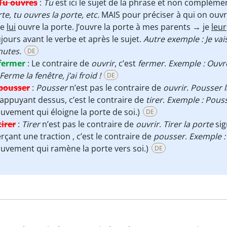
Tu ouvres
:
Tu
est ici le sujet de la phrase et non complémen
te, tu ouvres la porte, etc.
MAIS pour préciser à qui on ouvre
Je
lui
ouvre la porte. J’ouvre la porte à mes parents → je
leur
jours avant le verbe et après le sujet.
Autre exemple : Je vai
nutes.
DE
fermer
:
Le contraire de
ouvrir
, c’est
fermer
.
Exemple : Ouvre 
Ferme la fenêtre, j’ai froid !
DE
pousser
:
Pousser
n’est pas le contraire de
ouvrir
.
Pousser l
appuyant dessus, c’est le contraire de
tirer
.
Exemple : Pouss
vement qui éloigne la porte de soi.)
DE
tirer
:
Tirer
n’est pas le contraire de
ouvrir
.
Tirer la porte
sig
rçant une traction , c’est le contraire de
pousser
.
Exemple : 
uvement qui ramène la porte vers soi.)
DE