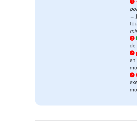
1
por
→ 
tou
mi
2
de
2
en 
mou
2
exe
mo