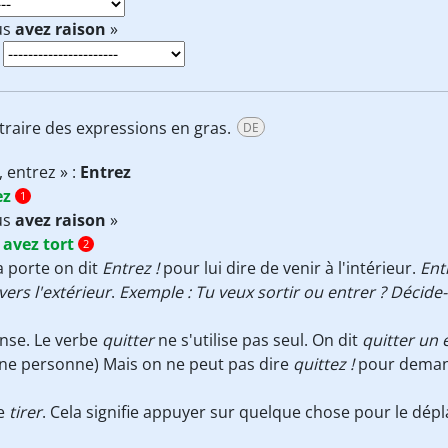
us
avez raison
»
s
ntraire des expressions en gras.
DE
, entrez » :
Entrez
ez
1
us
avez raison
»
s
avez tort
2
 porte on dit
Entrez !
pour lui dire de venir à l'intérieur.
Ent
 vers l'extérieur
.
Exemple : Tu veux sortir ou entrer ? Décide-
onse. Le verbe
quitter
ne s'utilise pas seul. On dit
quitter un 
une personne) Mais on ne peut pas dire
quittez !
pour demand
de
tirer
. Cela signifie appuyer sur quelque chose pour le dép