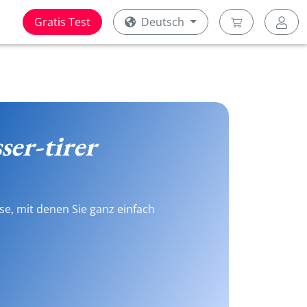
Gratis Test
Deutsch
ser-tirer
se, mit denen Sie ganz einfach