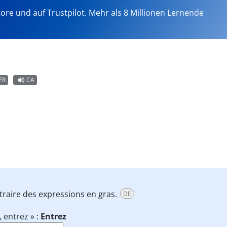
tore und auf Trustpilot. Mehr als 8 Millionen Lernende
FR
CA
ntraire des expressions en gras.
DE
, entrez » :
Entrez