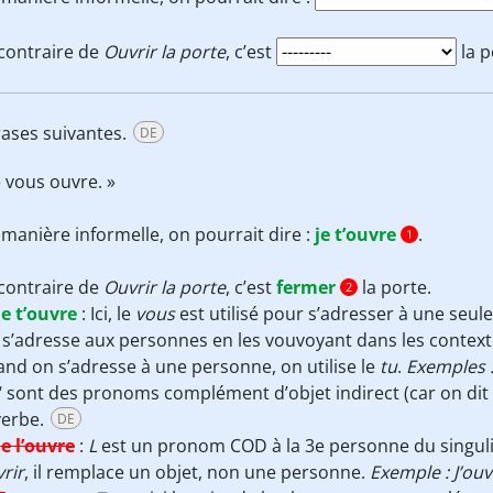
contraire de
Ouvrir la porte
, c’est
la p
rases suivantes.
DE
e vous ouvre. »
manière informelle, on pourrait dire :
je t’ouvre
.
1
contraire de
Ouvrir la porte
, c’est
fermer
la porte.
2
je t’ouvre
:
Ici, le
vous
est utilisé pour s’adresser à une seu
s’adresse aux personnes en les vouvoyant dans les context
nd on s’adresse à une personne, on utilise le
tu
.
Exemples :
‘ sont des pronoms complément d’objet indirect (car on dit
verbe.
DE
je l’ouvre
:
L
est un pronom COD à la 3e personne du singul
rir
, il remplace un objet, non une personne.
Exemple : J’ouv