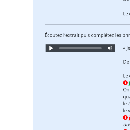
Le 
Écoutez l’extrait puis complétez les ph
Audio
« J
Player
De 
Le 
1
On 
qua
le
t
le 
1
ouv