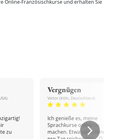
re Online-Französischkurse und erhalten Sie
Vergnügen
USA)
Victor (Köln, Deutschland)
zigartig!
Ich genieße es, meine
ir
Sprachkurse online zu
tte zu
machen. Etwa zehn Minuten
pro Tag reichen aus... Danke!