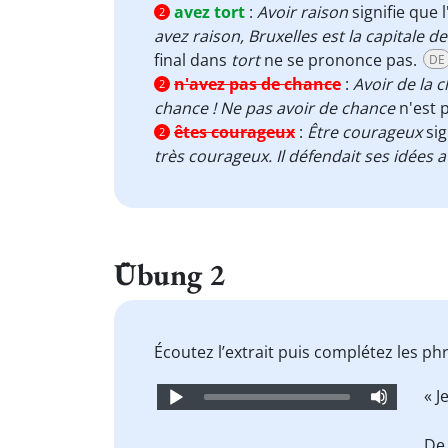
avez tort
:
Avoir raison
signifie que 
2
avez raison, Bruxelles est la capitale d
final dans
tort
ne se prononce pas.
DE
n'avez pas de chance
:
Avoir de la 
2
chance !
Ne pas avoir de chance
n'est 
êtes courageux
:
Être courageux
sig
2
très courageux. Il défendait ses idées 
Übung 2
Écoutez l’extrait puis complétez les ph
Audio
« J
Player
De 