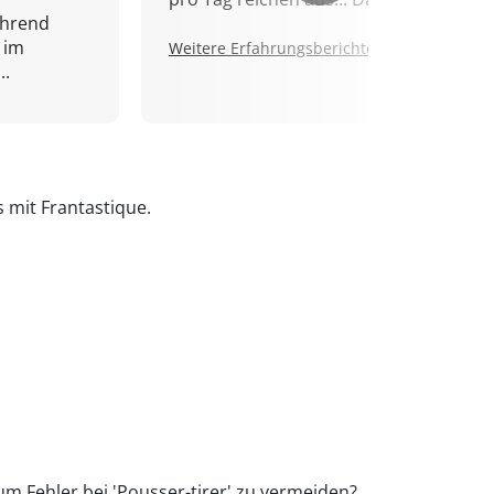
ährend
 im
Weitere Erfahrungsberichte.
..
s mit Frantastique.
um Fehler bei 'Pousser-tirer' zu vermeiden?