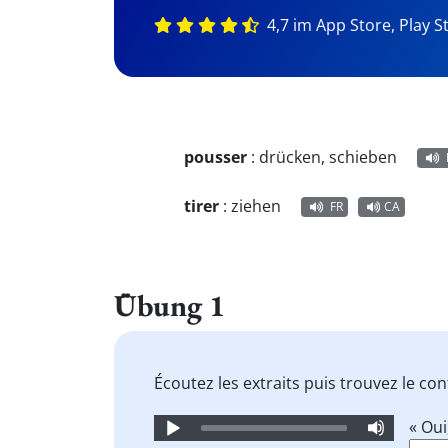
4,7 im App Store, Play S
pousser
:
drücken, schieben
tirer
:
ziehen
FR
CA
Übung 1
Écoutez les extraits puis trouvez le co
Audio
« Oui