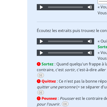
Player
Audio
« Vo
Player
Vou
Écoutez les extraits puis trouvez le co
Audio
« Oui
Player
Sort
Audio
« Vo
Player
Vou
Sortez
:
Quand quelqu'un frappe à la
1
contraire, c'est
sortir
, c'est-à-dire
aller
DE
Quittez
:
Ce n'est pas la bonne rép
1
quitter une personne
(= se séparer d'
DE
Poussez
:
Pousser
est le contraire 
1
pour l'ouvrir.
DE