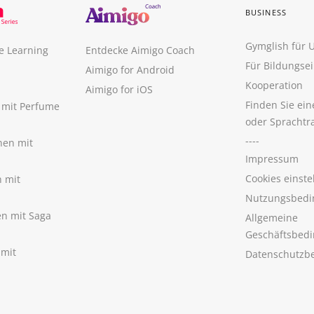
BUSINESS
Gymglish für
e Learning
Entdecke Aimigo Coach
Für Bildungse
Aimigo for Android
Kooperation
Aimigo for iOS
Finden Sie ei
n mit Perfume
oder Sprachtr
----
nen mit
Impressum
Cookies einste
n mit
Nutzungsbedi
nen mit Saga
Allgemeine
Geschäftsbed
 mit
Datenschutzb