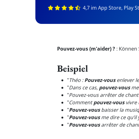
4,7 im App Store, Play S
Pouvez-vous (m'aider) ?
:
Können S
Beispiel
"
Théo :
Pouvez-vous
enlever l
"
Dans ce cas,
pouvez-vous
me 
"
Pouvez-vous arrêter de chante
"
Comment
pouvez-vous
vivre 
"
Pouvez-vous
baisser la musiq
"
Pouvez-vous
me dire ce qu’il 
"
Pouvez-vous
arrêter de chant