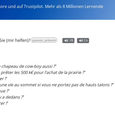
tore und auf Trustpilot. Mehr als 8 Millionen Lernende
ie (mir helfen)?
pouvoir, présent
FR
CA
e chapeau de cow-boy aussi ?
"
prêter les 500 k€ pour l’achat de la prairie ?
"
r !
"
une vie au sommet si vous ne portez pas de hauts talons ?
"
ue ?
"
y a dedans ?
"
er !
"