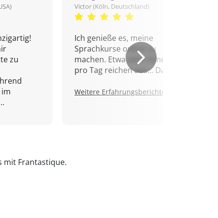
USA)
Victor (Köln, Deutschland)
zigartig!
Ich genieße es, meine
ir
Sprachkurse online zu
tte zu
machen. Etwa zehn Minuten
pro Tag reichen aus... Danke!
ährend
 im
Weitere Erfahrungsberichte.
..
s mit Frantastique.