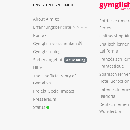
UNSER UNTERNEHMEN
About Aimigo
Entdecke unser
Erfahrungsberichte
⭐️ ⭐️ ⭐️ ⭐️
Series
Kontakt
Online-Shop 🛍
Gymglish verschenken
🎁
Englisch lerne
California
Gymglish blog
Französisch ler
Stellenangebot
We're hiring
Frantastique
Hilfe
Spanisch lerne
The Unofficial Story of
Hotel Borbollón
Gymglish
Italienisch ler
Projekt 'Social Impact'
Baldoria
Presseraum
Deutsch lernen
Status
Wunderbla