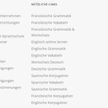
NÜTZLICHE LINKS
 Unternehmen
Französische Grammatik
inrichtungen
Französische Vokabeln
Französische Grammatik &
Wortschatz
ne Sprachschule
ainer
Englisch online lernen
Englische Grammatik
Englische Vokabeln
llen
Wortschatz Deutsch
ngungen
Deutsche Grammatik
Spanische Konjugation
ingungen
Spanische Vokabeln
estimmungen
Spanische Grammatik
Französische Konjugation
Englische Konjugation