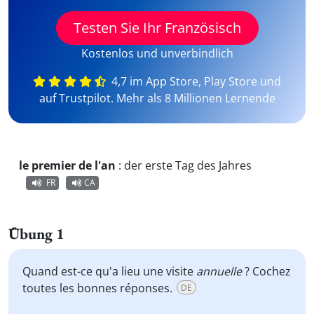
Testen Sie Ihr Französisch
Kostenlos und unverbindlich
4,7 im App Store, Play Store und
auf Trustpilot. Mehr als 8 Millionen Lernende
le premier de l'an
:
der erste Tag des Jahres
FR
CA
Übung 1
Quand est-ce qu'a lieu une visite
annuelle
? Cochez
toutes les bonnes réponses.
DE