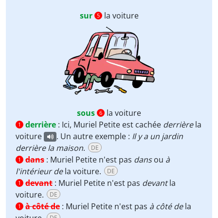
sur
la voiture
5
sous
la voiture
6
derrière
:
Ici, Muriel Petite est cachée
derrière
la
1
voiture
. Un autre exemple :
Il y a un jardin
derrière la maison
.
DE
dans
:
Muriel Petite n'est pas
dans
ou
à
1
l'intérieur de
la voiture.
DE
devant
:
Muriel Petite n'est pas
devant
la
1
voiture.
DE
à côté de
:
Muriel Petite n'est pas
à côté de
la
1
voiture.
DE