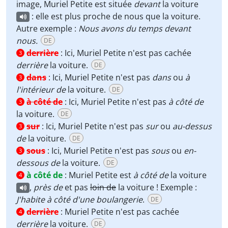
image, Muriel Petite est située
devant
la voiture
: elle est plus proche de nous que la voiture.
Autre exemple :
Nous avons du temps devant
nous.
DE
derrière
:
Ici, Muriel Petite n'est pas cachée
3
derrière
la voiture.
DE
dans
:
Ici, Muriel Petite n'est pas
dans
ou
à
3
l'intérieur de
la voiture.
DE
à côté de
:
Ici, Muriel Petite n'est pas
à côté de
3
la voiture.
DE
sur
:
Ici, Muriel Petite n'est pas
sur
ou
au-dessus
3
de
la voiture.
DE
sous
:
Ici, Muriel Petite n'est pas
sous
ou
en-
3
dessous de
la voiture.
DE
à côté de
:
Muriel Petite est
à côté de
la voiture
4
,
près de
et pas
loin de
la voiture ! Exemple :
J'habite à côté d'une boulangerie
.
DE
derrière
:
Muriel Petite n'est pas cachée
4
derrière
la voiture.
DE