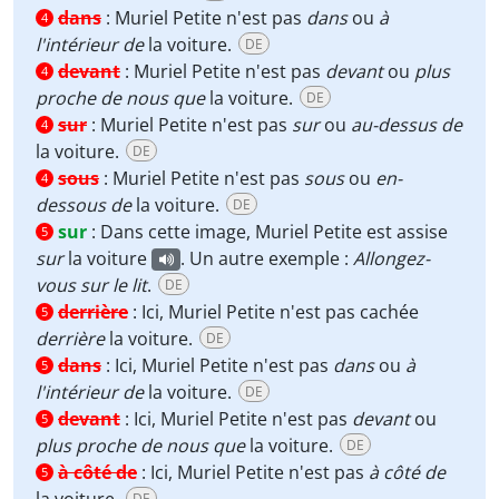
dans
:
Muriel Petite n'est pas
dans
ou
à
4
l'intérieur de
la voiture.
DE
devant
:
Muriel Petite n'est pas
devant
ou
plus
4
proche de nous que
la voiture.
DE
sur
:
Muriel Petite n'est pas
sur
ou
au-dessus de
4
la voiture.
DE
sous
:
Muriel Petite n'est pas
sous
ou
en-
4
dessous de
la voiture.
DE
sur
:
Dans cette image, Muriel Petite est assise
5
sur
la voiture
. Un autre exemple :
Allongez-
vous sur le lit
.
DE
derrière
:
Ici, Muriel Petite n'est pas cachée
5
derrière
la voiture.
DE
dans
:
Ici, Muriel Petite n'est pas
dans
ou
à
5
l'intérieur de
la voiture.
DE
devant
:
Ici, Muriel Petite n'est pas
devant
ou
5
plus proche de nous que
la voiture.
DE
à côté de
:
Ici, Muriel Petite n'est pas
à côté de
5
la voiture.
DE