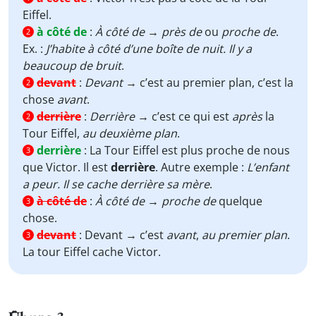
Eiffel.
à côté de
:
À côté de
→
près de
ou
proche de
.
2
Ex. :
J’habite à côté d’une boîte de nuit. Il y a
beaucoup de bruit
.
devant
:
Devant
→ c’est au premier plan, c’est la
2
chose
avant
.
derrière
:
Derrière
→ c’est ce qui est
après
la
2
Tour Eiffel,
au deuxième plan
.
derrière
:
La Tour Eiffel est plus proche de nous
3
que Victor. Il est
derrière
. Autre exemple :
L’enfant
a peur. Il se cache derrière sa mère
.
à côté de
:
À côté de
→
proche de
quelque
3
chose.
devant
:
Devant → c’est
avant
,
au premier plan
.
3
La tour Eiffel cache Victor.