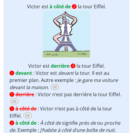
Victor est
à côté de
la tour Eiffel.
2
Victor est
derrière
la tour Eiffel.
3
devant
:
Victor est
devant
la tour. Il est au
1
premier plan. Autre exemple :
Je gare ma voiture
devant la maison
.
DE
derrière
:
Victor n’est pas derrière la tour Eiffel.
1
DE
à côté de
:
Victor n’est pas à côté de la tour
1
Eiffel.
DE
à côté de
:
À côté de
signifie
près de
ou
proche
2
de
. Exemple :
J’habite à côté d’une boîte de nuit
.