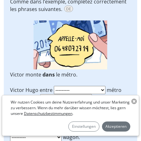
Comme dans l’exemple, complétez correctement
les phrases suivantes.
DE
Victor monte
dans
le métro.
Victor Hugo entre
métro
puis s’assoit
siège.
Wir nutzen Cookies um deine Nutzererfahrung und unser Marketing
zu verbessern. Wenn du mehr darüber wissen möchtest, lies gern
Il donne de l’argent
homme.
unsere
Datenschutzbestimmungen
.
Einstellungen
Akzeptieren
Quand il arrive à destination, il sort
wagon.