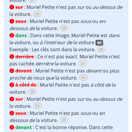
sur
:
Muriel Petite n'est pas
sur
ou
au-dessus de
1
la voiture.
DE
sous
:
Muriel Petite n'est pas
sous
ou
en-
1
dessous de
la voiture.
DE
dans
:
Dans cette image, Muriel Petite est
dans
2
la voiture, ou
à l'intérieur de
la voiture
.
Exemple : Les clés sont dans la voiture.
DE
derrière
:
Ce n'est pas exact. Muriel Petite n'est
2
pas cachée
derrière
la voiture.
DE
devant
:
Muriel Petite n'est pas
devant
ou
plus
2
proche de nous que
la voiture.
DE
à côté de
:
Muriel Petite n'est pas
à côté de
la
2
voiture.
DE
sur
:
Muriel Petite n'est pas
sur
ou
au-dessus de
2
la voiture.
DE
sous
:
Muriel Petite n'est pas
sous
ou
en
2
dessous de
la voiture.
DE
devant
:
C'est la bonne réponse. Dans cette
3