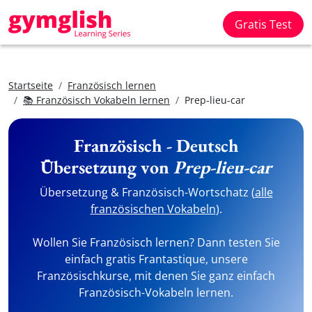
Gratis Test
Startseite
Französisch lernen
📚 Französisch Vokabeln lernen
Prep-lieu-car
Französisch - Deutsch
Übersetzung von
Prep-lieu-car
Übersetzung & Französisch-Wortschatz (
alle
französischen Vokabeln
).
Wollen Sie Französisch lernen? Dann testen Sie
einfach gratis Frantastique, unsere
Französischkurse, mit denen Sie ganz einfach
Französisch-Vokabeln lernen.