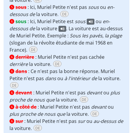
sous
:
Ici, Muriel Petite n'est pas
sous
ou
en-
5
dessous de
la voiture.
DE
sous
:
Ici, Muriel Petite est
sous
ou
en-
6
dessous de
la voiture
. La voiture est au-dessus
de Muriel Petite. Exemple :
Sous les pavés, la plage
(slogan de la révolte étudiante de mai 1968 en
France).
DE
derrière
:
Muriel Petite n'est pas cachée
6
derrière
la voiture.
DE
dans
:
Ce n'est pas la bonne réponse. Muriel
6
Petite n'est pas
dans
ou
à l'intérieur de
la voiture.
DE
devant
:
Muriel Petite n'est pas
devant
ou
plus
6
proche de nous que
la voiture.
DE
à côté de
:
Muriel Petite n'est pas
devant
ou
6
plus proche de nous que
la voiture.
DE
sur
:
Muriel Petite n'est pas
sur
ou
au-dessus de
6
la voiture.
DE