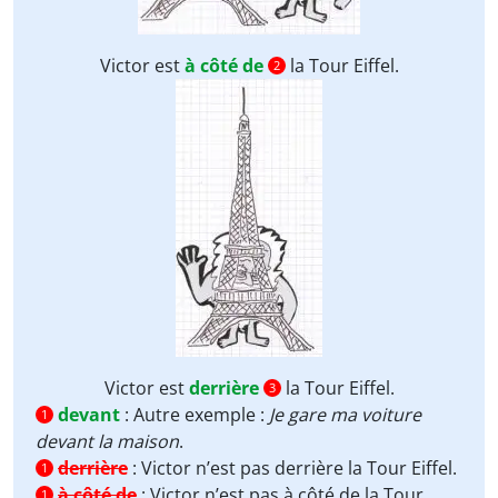
Victor est
à côté de
la Tour Eiffel.
2
Victor est
derrière
la Tour Eiffel.
3
devant
:
Autre exemple :
Je gare ma voiture
1
devant la maison
.
derrière
:
Victor n’est pas derrière la Tour Eiffel.
1
à côté de
:
Victor n’est pas à côté de la Tour
1