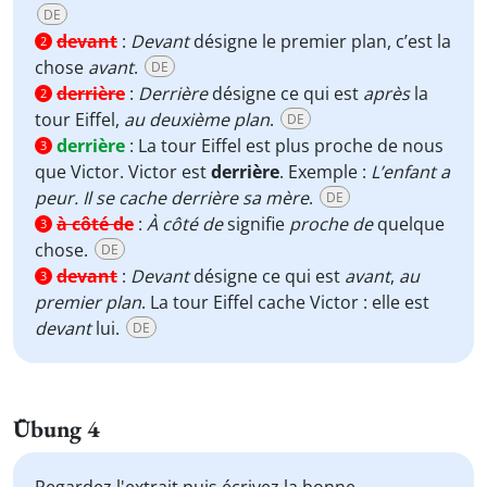
DE
devant
:
Devant
désigne le premier plan, c’est la
2
chose
avant
.
DE
derrière
:
Derrière
désigne ce qui est
après
la
2
tour Eiffel,
au deuxième plan
.
DE
derrière
:
La tour Eiffel est plus proche de nous
3
que Victor. Victor est
derrière
. Exemple :
L’enfant a
peur. Il se cache derrière sa mère
.
DE
à côté de
:
À côté de
signifie
proche de
quelque
3
chose.
DE
devant
:
Devant
désigne ce qui est
avant
,
au
3
premier plan
. La tour Eiffel cache Victor : elle est
devant
lui.
DE
Übung 4
Regardez l'extrait puis écrivez la bonne