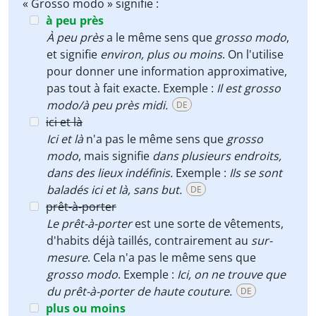
« Grosso modo » signifie :
à peu près
À peu près
a le même sens que
grosso modo
,
et signifie
environ, plus ou moins
. On l'utilise
pour donner une information approximative,
pas tout à fait exacte. Exemple :
Il est grosso
modo/à peu près midi.
DE
ici et là
Ici et là
n'a pas le même sens que
grosso
modo
, mais signifie
dans plusieurs endroits,
dans des lieux indéfinis.
Exemple :
Ils se sont
baladés ici et là, sans but.
DE
prêt-à-porter
Le prêt-à-porter
est une sorte de vêtements,
d'habits déjà taillés, contrairement au
sur-
mesure
. Cela n'a pas le même sens que
grosso modo
. Exemple :
Ici, on ne trouve que
du prêt-à-porter de haute couture.
DE
plus ou moins