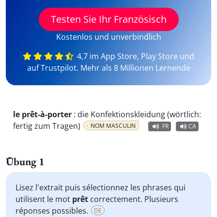
Testen Sie Ihr Französisch
Kostenlos und unverbindlich
4,7 im App Store, Play Store und
auf Trustpilot. Mehr als 8 Millionen Lernende
le prêt-à-porter
:
die Konfektionskleidung (wörtlich:
fertig zum Tragen)
NOM MASCULIN
FR
CA
Übung 1
Lisez l'extrait puis sélectionnez les phrases qui
utilisent le mot
prêt
correctement. Plusieurs
réponses possibles.
DE