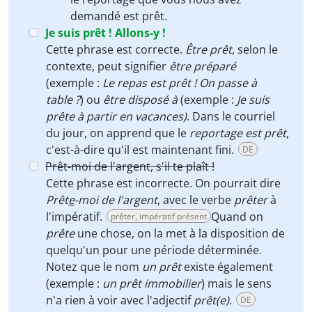
demandé est
prêt
.
Je suis prêt ! Allons-y !
Cette phrase est correcte.
Être prêt
, selon le
contexte, peut signifier
être préparé
(exemple :
Le repas est prêt ! On passe à
table ?
) ou
être disposé à
(exemple :
Je suis
prête à partir en vacances)
. Dans le courriel
du jour, on apprend que le
reportage est prêt
,
c'est-à-dire qu'il est maintenant fini.
DE
Prêt-moi de l'argent, s'il te plaît !
Cette phrase est incorrecte. On pourrait dire
Prêt
e
-moi de l'argent
, avec le verbe
prêter
à
l'impératif.
Quand on
prêter, impératif présent
prête
une chose, on la met à la disposition de
quelqu'un pour une période déterminée.
Notez que le nom
un prêt
existe également
(exemple :
un prêt immobilier
) mais le sens
n'a rien à voir avec l'adjectif
prêt(e)
.
DE