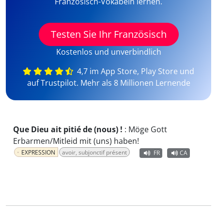
Französisch-Vokabeln lernen.
Testen Sie Ihr Französisch
Kostenlos und unverbindlich
4,7 im App Store, Play Store und
auf Trustpilot. Mehr als 8 Millionen Lernende
Que Dieu ait pitié de (nous) !
:
Möge Gott
Erbarmen/Mitleid mit (uns) haben!
EXPRESSION
avoir, subjonctif présent
FR
CA