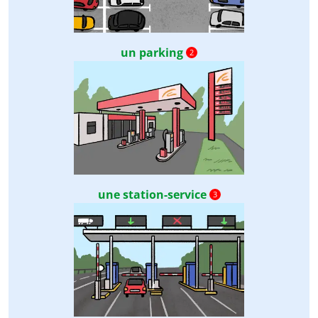
un parking
2
une station-service
3