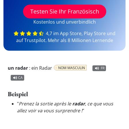
Testen Sie Ihr Französisch
Kostenlos und unverbindlich
4,7 im App Store, Play Store und
auf Trustpilot. Mehr als 8 Millionen Lernende
un radar
:
ein Radar
NOM MASCULIN
FR
CA
Beispiel
"
Prenez la sortie après le
radar
, ce que vous
allez voir va vous surprendre !
"