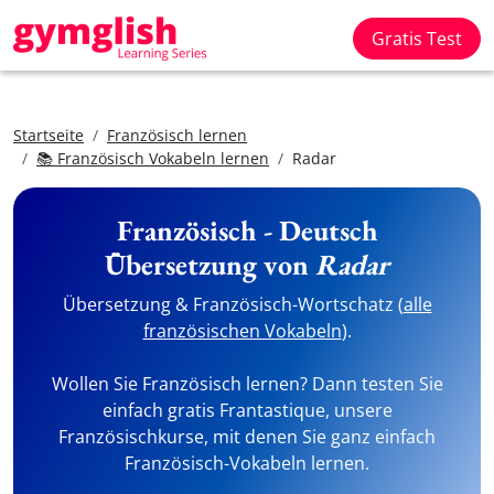
Gratis Test
Startseite
Französisch lernen
📚 Französisch Vokabeln lernen
Radar
Französisch - Deutsch
Übersetzung von
Radar
Übersetzung & Französisch-Wortschatz (
alle
französischen Vokabeln
).
Wollen Sie Französisch lernen? Dann testen Sie
einfach gratis Frantastique, unsere
Französischkurse, mit denen Sie ganz einfach
Französisch-Vokabeln lernen.