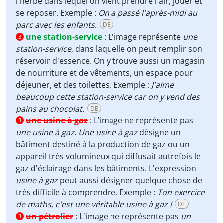
l'herbe dans lequel on vient prendre l'air, jouer et
se reposer. Exemple :
On a passé l'après-midi au
parc avec les enfants.
DE
une station-service
:
L'image représente
une
3
station-service
, dans laquelle on peut remplir son
réservoir d'essence. On y trouve aussi un magasin
de nourriture et de vêtements, un espace pour
déjeuner, et des toilettes. Exemple :
J'aime
beaucoup cette station-service car on y vend des
pains au chocolat.
DE
une usine à gaz
:
L'image ne représente pas
3
une usine à gaz
.
Une usine à gaz
désigne un
bâtiment destiné à la production de gaz ou un
appareil très volumineux qui diffusait autrefois le
gaz d'éclairage dans les bâtiments. L'expression
usine à gaz
peut aussi désigner quelque chose de
très difficile à comprendre. Exemple :
Ton exercice
de maths, c'est une véritable usine à gaz !
DE
un pétrolier
:
L'image ne représente pas
un
3