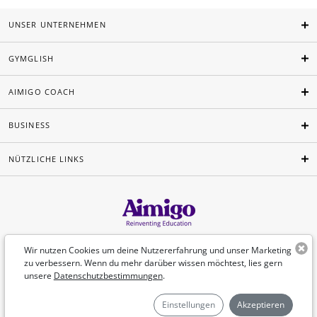
UNSER UNTERNEHMEN
GYMGLISH
AIMIGO COACH
BUSINESS
NÜTZLICHE LINKS
Deutsch
Wir nutzen Cookies um deine Nutzererfahrung und unser Marketing
zu verbessern. Wenn du mehr darüber wissen möchtest, lies gern
unsere
Datenschutzbestimmungen
.
©Aimigo 2026
Einstellungen
Akzeptieren