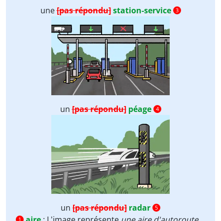
une
[pas répondu]
station-service
3
un
[pas répondu]
péage
4
un
[pas répondu]
radar
5
aire
:
L'image représente
une aire d'autoroute
1