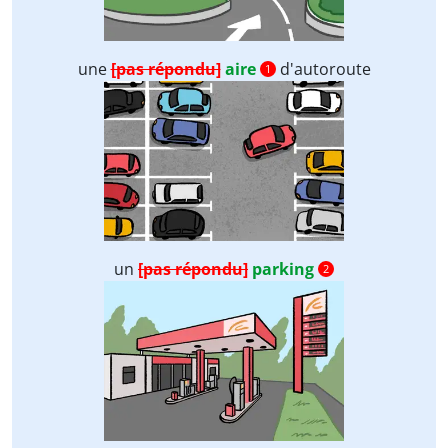
une
[pas répondu]
aire
d'autoroute
1
un
[pas répondu]
parking
2