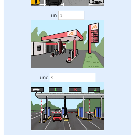
un
une