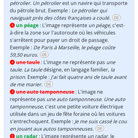
pétrolier
.
Un pétrolier
est un navire qui transporte
du pétrole brut. Exemple :
Le pétrolier qui
naviguait près des côtes françaises a coulé.
DE
un péage
:
L'image représente
un péage,
c'est-
4
à-dire la zone sur l'autoroute où les véhicules
s'arrêtent pour payer un droit de passage.
Exemple :
De Paris à Marseille, le péage coûte
59,50 euros.
DE
une taule
:
L'image ne représente pas
une
4
taule
.
La taule
désigne, en langage familier,
la
prison
. Exemple :
J'ai fait quatre ans de taule avant
de me marier.
DE
une auto tamponneuse
:
L'image ne
4
représente pas
une auto tamponneuse
.
Une auto
tamponneuse,
c'est une petite voiture électrique
utilisée dans un jeu de fête foraine où les voitures
s'entrechoquent. Exemple :
Je me suis cassé le cou
en jouant aux autos tamponneuses.
DE
un radar
:
L'image représente
un radar,
le
5