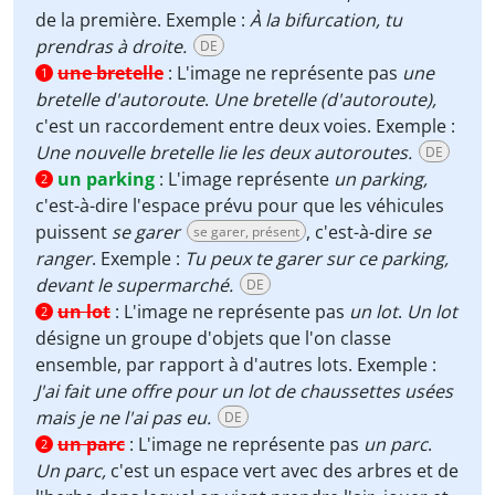
de la première. Exemple :
À la bifurcation, tu
prendras à droite.
DE
une bretelle
:
L'image ne représente pas
une
1
bretelle d'autoroute
.
Une bretelle (d'autoroute),
c'est un raccordement entre deux voies. Exemple :
Une nouvelle bretelle lie les deux autoroutes.
DE
un parking
:
L'image représente
un parking,
2
c'est-à-dire l'espace prévu pour que les véhicules
puissent
se garer
, c'est-à-dire
se
se garer, présent
ranger
. Exemple :
Tu peux te garer sur ce parking,
devant le supermarché.
DE
un lot
:
L'image ne représente pas
un lot
.
Un lot
2
désigne un groupe d'objets que l'on classe
ensemble, par rapport à d'autres lots. Exemple :
J'ai fait une offre pour un lot de chaussettes usées
mais je ne l'ai pas eu.
DE
un parc
:
L'image ne représente pas
un parc
.
2
Un parc,
c'est un espace vert avec des arbres et de