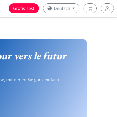
Gratis Test
Deutsch
ur vers le futur
se, mit denen Sie ganz einfach