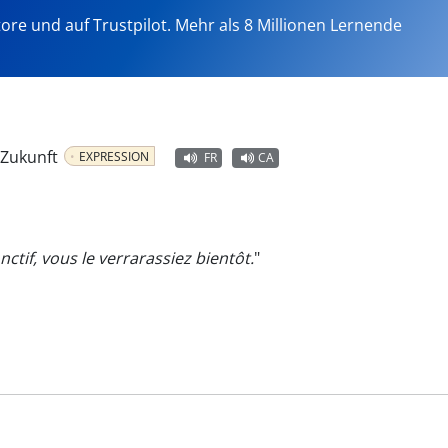
tore und auf Trustpilot. Mehr als 8 Millionen Lernende
 Zukunft
EXPRESSION
FR
CA
ctif, vous le verrarassiez bientôt.
"