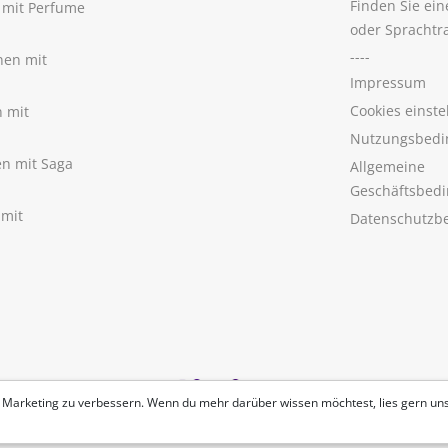
Finden Sie ei
n mit Perfume
oder Sprachtr
----
nen mit
Impressum
Cookies einste
n mit
Nutzungsbedi
nen mit Saga
Allgemeine
Geschäftsbed
 mit
Datenschutzb
 Marketing zu verbessern. Wenn du mehr darüber wissen möchtest, lies gern un