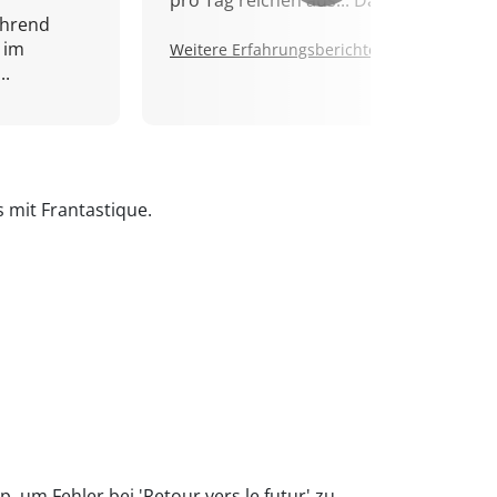
pro Tag reichen aus... Danke!
ährend
 im
Weitere Erfahrungsberichte.
..
s mit Frantastique.
, um Fehler bei 'Retour vers le futur' zu