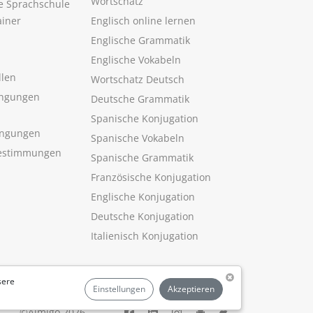
Wortschatz
ne Sprachschule
ainer
Englisch online lernen
Englische Grammatik
Englische Vokabeln
llen
Wortschatz Deutsch
ngungen
Deutsche Grammatik
Spanische Konjugation
ingungen
Spanische Vokabeln
estimmungen
Spanische Grammatik
Französische Konjugation
Englische Konjugation
Deutsche Konjugation
Italienisch Konjugation
sere
Einstellungen
Akzeptieren
©Aimigo 2026