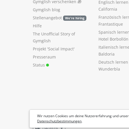
Gymglish verschenken
🎁
Englisch lerne
California
Gymglish blog
Französisch ler
Stellenangebot
We're hiring
Frantastique
Hilfe
Spanisch lerne
The Unofficial Story of
Hotel Borbollón
Gymglish
Italienisch ler
Projekt 'Social Impact'
Baldoria
Presseraum
Deutsch lernen
Status
Wunderbla
Wir nutzen Cookies um deine Nutzererfahrung und unser
Datenschutzbestimmungen
.
Deutsch