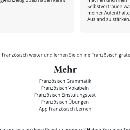
gleichzeitig Spaß haben kann!
machen und mein
Selbstvertrauen w
meiner Aufenthalte
Ausland zu stärken.
r Französisch weiter und
lernen Sie online Französisch
grati
Mehr
Französisch Grammatik
Französisch Vokabeln
Französisch Einstufungstest
Französisch Übungen
App Französisch Lernen
se, um sich an diese Regel zu erinnern? Haben Sie einen Tipp