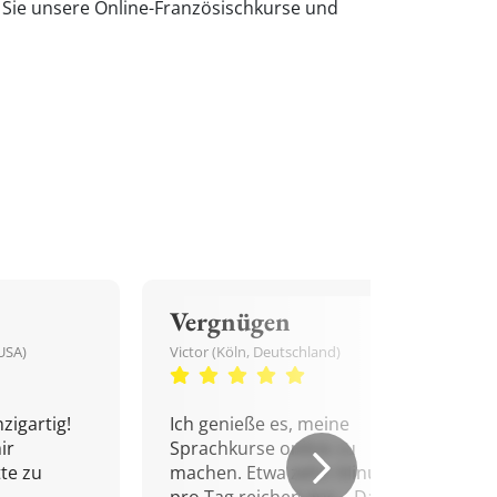
n Sie unsere Online-Französischkurse und
Vergnügen
USA)
Victor (Köln, Deutschland)
zigartig!
Ich genieße es, meine
ir
Sprachkurse online zu
tte zu
machen. Etwa zehn Minuten