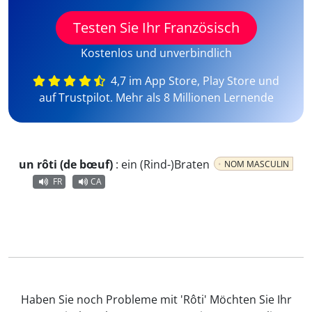
Testen Sie Ihr Französisch
Kostenlos und unverbindlich
4,7 im App Store, Play Store und
auf Trustpilot. Mehr als 8 Millionen Lernende
un rôti (de bœuf)
:
ein (Rind-)Braten
NOM MASCULIN
FR
CA
Haben Sie noch Probleme mit 'Rôti' Möchten Sie Ihr