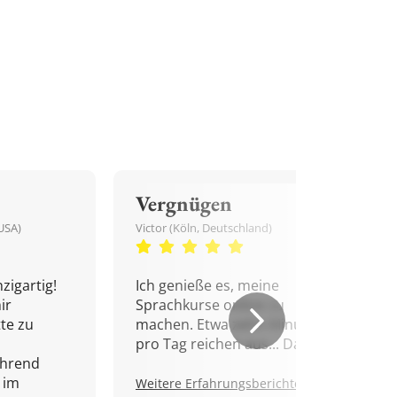
Vergnügen
USA)
Victor (Köln, Deutschland)
zigartig!
Ich genieße es, meine
ir
Sprachkurse online zu
tte zu
machen. Etwa zehn Minuten
pro Tag reichen aus... Danke!
ährend
 im
Weitere Erfahrungsberichte.