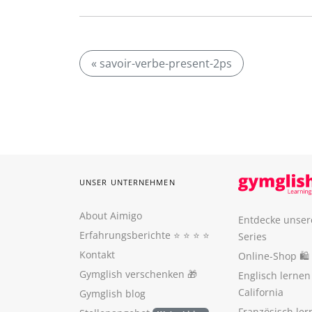
« savoir-verbe-present-2ps
UNSER UNTERNEHMEN
About Aimigo
Entdecke unser
Erfahrungsberichte
⭐️ ⭐️ ⭐️ ⭐️
Series
Kontakt
Online-Shop 🛍
Gymglish verschenken
🎁
Englisch lerne
California
Gymglish blog
Französisch ler