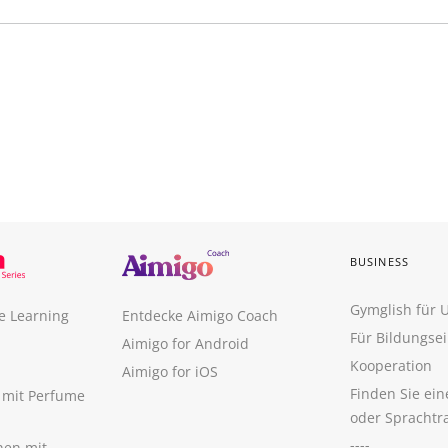
BUSINESS
Gymglish für
e Learning
Entdecke Aimigo Coach
Für Bildungse
Aimigo for Android
Kooperation
Aimigo for iOS
Finden Sie ei
n mit Perfume
oder Sprachtr
----
nen mit